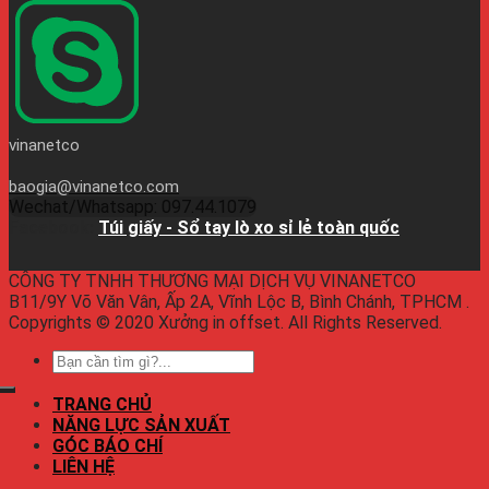
vinanetco
baogia@vinanetco.com
Wechat/Whatsapp: 097.44.1079
Facebook:
Túi giấy - Sổ tay lò xo sỉ lẻ toàn quốc
CÔNG TY TNHH THƯƠNG MẠI DỊCH VỤ VINANETCO
B11/9Y Võ Văn Vân, Ấp 2A, Vĩnh Lộc B, Bình Chánh, TPHCM .
Copyrights © 2020 Xưởng in offset. All Rights Reserved.
TRANG CHỦ
NĂNG LỰC SẢN XUẤT
GÓC BÁO CHÍ
LIÊN HỆ