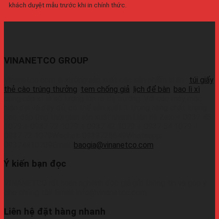
khách duyệt mẫu trước khi in chính thức.
VINANETCO GROUP
Vinanetco.com là xưởng sản xuất các sản phẩm in ấn :
túi giấy
,
thẻ cào trúng thưởng
,
tem chống giả
,
lịch để bàn
,
bao lì xì
,
cung cấp sỉ lẻ số lượng lớn ra thị trường. Với các máy móc
hiện đại và đầy đủ, có thể sản xuất 1 lượng hàng chất lượng
cao, đáp ứng thời gian sản xuất nhanh.Liên hệ Zalo:+ 0937 45
1079 + 0937 72 1079 + 0937 42 1079 + 0937 54 1079 +
0937 72 1079Wechat: 0939726649Whatsapp:
09374410709Email:
baogia@vinanetco.com
Ý kiến bạn đọc
VINANETCO rất hoan nghênh độc giả gửi thông tin và góp ý
cho chúng tôi! Email: info@vinanetco.com
Liên hệ đặt hàng nhanh