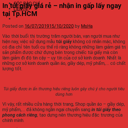
GÓC BÁO CHÍ
In túi giấy giá rẻ – nhận in gấp lấy ngay
LIÊN HỆ
tại Tp.HCM
Posted on
16/07/2019
15/10/2020
by
MsHa
Vào thời buổi thị trường trăm người bán, vạn người mua như
hiện nay, việc sử dụng mẫu
túi giấy
không có nhãn mác, không
có địa chỉ tên tuổi cụ thể rỏ ràng không những làm giảm giá trị
sản phẩm được chứ đựng bên trong chiếc túi giấy mà còn
làm giảm đi độ tin cậy – uy tín của cơ sở kinh doanh. Nhất là
những cơ sở kinh doanh quần áo, giầy dép, mỹ phẩm,…. có chất
lượng tốt.
Túi giấy được in ấn thương hiệu riêng luôn gây chú ý cho người tiêu
dùng hơn
Vì vậy, rất nhiều cửa hàng thời trang, Shop quần áo – giầy dép,
mỹ phẩm,…. đã không ngần ngại chuyển sang
in túi giấy theo
phong cách riêng
, tạo dựng nên thương hiệu đặc trương của
chính mình.