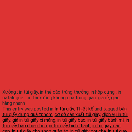
Xưởng : in túi giấy, in thẻ cào trúng thưởng, in hộp cứng , in
catalogue ... in tại xưởng không qua trung gián, giá rẻ, giao
hàng nhanh
This entry was posted in
In túi giấy
,
Thiết kế
and tagged
bán
túi giấy đựng quà tphcm
,
cơ sở sản xuất túi giấy
,
dịch vụ in túi
giấy
,
giá in túi giấy xi măng
,
in túi giấy bạc
,
in túi giấy bánh mì
,
in
túi giấy bao nhiêu tiền
,
in túi giấy bình thạnh
,
in tui giay cao
cap
,
in túi giấy cho shop quần áo
,
in túi giấy couche
,
in tui giay