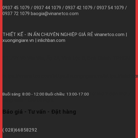
0937 45 1079 / 0937 44 1079 / 0937 42 1079 / 0937 54 1079 /
0937 72 1079 baogia@vinanetco.com
THIẾT KẾ - IN ẤN CHUYÊN NGHIỆP GIÁ RẺ
vinanetco.com |
xuongingiare.vn | inlichban.com
B11/9Y Võ Văn Vân, Ấp 2A, Vĩnh Lộc B, Bình Chánh, TPHCM
https://vinanetco.com/https://xuongingiare.vn/https://inlichb
Từ thứ 2 đến thứ 7
Buổi sáng: 8:00 - 12:00 Buổi chiều: 13:00-17:00
hàng tuần - CN/Lễ Nghĩ.
Báo giá - Tư vấn - Đặt hàng
( 028)66858292