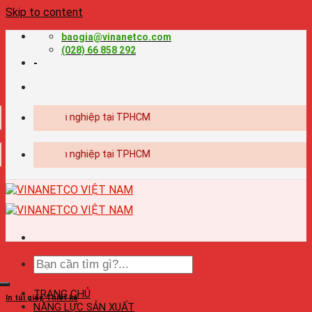
Skip to content
baogia@vinanetco.com
(028) 66 858 292
-
 ấn chuyên nghiệp tại TPHCM
 ấn chuyên nghiệp tại TPHCM
TRANG CHỦ
In túi giấy
,
Thiết kế
NĂNG LỰC SẢN XUẤT