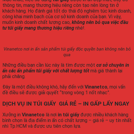
thông tin, mang thương hiệu riêng còn tạo nên lòng tin ở
khách hàng. Họ đánh giá tốt do thái độ nghiêm túc kinh doanh,
công khai minh bạch của cơ sở kinh doanh của bạn. Vì vậy,
muốn kinh doanh chất lượng cao,
không nên bỏ qua việc đầu
tư túi giấy mang thương hiệu riêng
nhé!.
Vinanetco nơi in ấn sản phẩm túi giấy độc quyền bạn không nên bỏ
qua
Những điều bạn cần lúc này là tìm được một
cơ sở chuyên in
ấn các ấn phẩm túi giấy với chất lượng tốt
mà giá thành lại
phải chăng.
Đây là một điều không khó, hãy đến với
Vinanetco
, mọi vấn
đề điều sẽ được giải quyết “trong vòng 1 nốt nhạc”.
DỊCH VỤ IN TÚI GIẤY GIÁ RẺ – IN GẤP LẤY NGAY
Xưởng in
Vinanetco
là nơi
in túi giấy
được nhiều khách hàng
bình chọn là địa điểm in ấn có chất lượng – giá rẻ – uy tín nhất
nhì Tp.HCM và được ưu tiên chọn lựa.