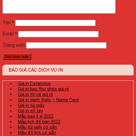
Tên
*
Email
*
Trang web
BÁO GIÁ CÁC DỊCH VỤ IN
Giá in Catalogue
Giá in bao thư ghép giá rẻ
Giá in tờ rơi giá rẻ
Giá in danh thiếp – Name Card
Giá in túi giấy
Giá in sổ tay
Mẫu bao lì xì 2022
Mẫu lịch để bàn 2022
Mẫu túi giấy có sẵn
Mẫu đế lịch có sẵn