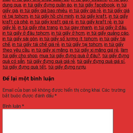
dung qua
,
in túi giấy đựng quần áo
,
in túi giấy facebook
,
in túi
giấy giá
,
in túi giấy giá bao nhiêu
,
in túi giấy giá rẻ
,
in túi giấy giá
rẻ tại tphcm
,
in túi giấy hồ chí minh
,
in túi giấy kraft
,
in túi giấy
kraft cà phê
,
in túi giấy kraft giá rẻ
,
in túi giấy kraft rẻ
,
in túi
giấy lẻ
,
in túi giấy nha trang
,
in tui giay nhanh
,
in túi giấy ở đâu
,
in túi giấy ở đâu tphcm
,
in túi giấy ở hcm
,
in túi giấy quảng cáo
,
in túi giấy sài gòn
,
in túi giấy số lượng ít tphcm
,
in túi giấy tái
chế
,
in túi giấy tái chế giá rẻ
,
in túi giấy tại tphcm
,
in túi giấy
theo yêu cầu
,
in túi giấy xi măng
,
in túi giấy xi măng giá rẻ
,
làm
túi giấy cho shop
,
mua túi giấy đựng quà ở đâu?
,
túi giấy đựng
quà có sẵn
,
túi giấy đựng quà giá rẻ
,
túi giấy đựng quà giá sỉ
,
túi giấy đựng quà tết
,
túi giấy đựng rượu
.
Để lại một bình luận
Email của bạn sẽ không được hiển thị công khai.
Các trường
bắt buộc được đánh dấu
*
Bình luận
*