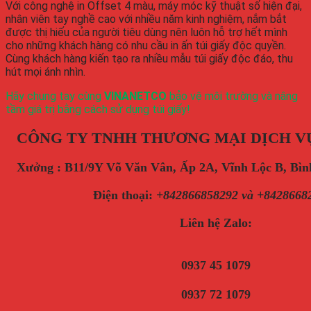
Với công nghệ in Offset 4 màu, máy móc kỹ thuật số hiện đại,
nhân viên tay nghề cao với nhiều năm kinh nghiệm, nắm bắt
được thị hiếu của người tiêu dùng nên luôn hỗ trợ hết mình
cho những khách hàng có nhu cầu in ấn túi giấy độc quyền.
Cùng khách hàng kiến tạo ra nhiều mẫu túi giấy độc đáo, thu
hút mọi ánh nhìn.
Hãy chung tay cùng
VINANETCO
bảo vệ môi trường và nâng
tầm giá trị bằng cách sử dụng túi giấy!
CÔNG TY TNHH THƯƠNG MẠI DỊCH V
Xưởng : B11/9Y Võ Văn Vân, Ấp 2A, Vĩnh Lộc B, B
Điện thoại
:
+842866858292 và +8428668
Liên hệ Zalo:
0937 45 1079
0937 72 1079