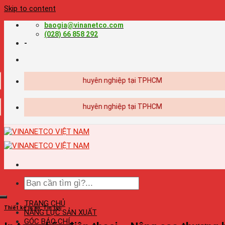
Skip to content
baogia@vinanetco.com
(028) 66 858 292
-
Thiết kế - in ấn chuyên nghiệp tại TPHCM
Thiết kế - in ấn chuyên nghiệp tại TPHCM
TRANG CHỦ
Thiết kế in ấn
,
Tin tức
NĂNG LỰC SẢN XUẤT
GÓC BÁO CHÍ