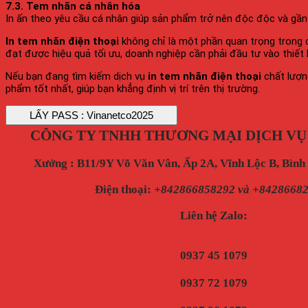
7.3. Tem nhãn cá nhân hóa
In ấn theo yêu cầu cá nhân giúp sản phẩm trở nên độc độc và gần 
In tem nhãn điện thoại
không chỉ là một phần quan trọng trong 
đạt được hiệu quả tối ưu, doanh nghiệp cần phải đầu tư vào thiết kế
Nếu bạn đang tìm kiếm dịch vụ
in tem nhãn điện thoại
chất lượng
phẩm tốt nhất, giúp bạn khẳng định vị trí trên thị trường.
CÔNG TY TNHH THƯƠNG MẠI DỊCH VỤ
Xưởng : B11/9Y Võ Văn Vân, Ấp 2A, Vĩnh Lộc B, Bìn
Điện thoại
:
+842866858292 và +8428668
Liên hệ Zalo:
0937 45 1079
0937 72 1079