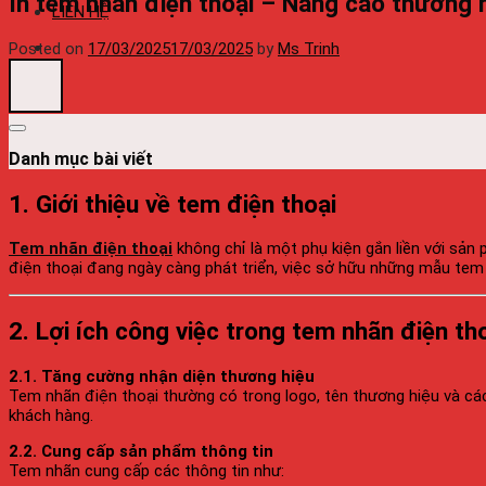
In tem nhãn điện thoại – Nâng cao thương h
LIÊN HỆ
Posted on
17/03/2025
17/03/2025
by
Ms Trinh
Danh mục bài viết
1. Giới thiệu về tem điện thoại
Tem nhãn điện thoại
không chỉ là một phụ kiện gắn liền với sản
điện thoại đang ngày càng phát triển, việc sở hữu những mẫu tem n
2. Lợi ích công việc trong tem nhãn điện th
2.1. Tăng cường nhận diện thương hiệu
Tem nhãn điện thoại thường có trong logo, tên thương hiệu và các 
khách hàng.
2.2. Cung cấp sản phẩm thông tin
Tem nhãn cung cấp các thông tin như: