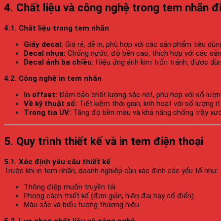
4. Chất liệu và công nghệ trong tem nhãn đ
4.1. Chất liệu trong tem nhãn
Giấy decal:
Giá rẻ, dễ in, phù hợp với các sản phẩm tiêu dùn
Decal nhựa:
Chống nước, độ bền cao, thích hợp với các sản
Decal ảnh ba chiều:
Hiệu ứng ánh kim trốn tránh, được dùn
4.2. Công nghệ in tem nhãn
In offset:
Đảm bảo chất lượng sắc nét, phù hợp với số lượng
Về kỹ thuật số:
Tiết kiệm thời gian, linh hoạt với số lượng ít
Trong tia UV:
Tăng độ bền màu và khả năng chống trầy xướ
5. Quy trình thiết kế và in tem điện thoại
5.1. Xác định yêu cầu thiết kế
Trước khi in tem nhãn, doanh nghiệp cần xác định các yếu tố như:
Thông điệp muốn truyền tải.
Phong cách thiết kế (đơn giản, hiện đại hay cổ điển).
Màu sắc và biểu tượng thương hiệu.
5.2. Lựa chọn chất liệu và công nghệ