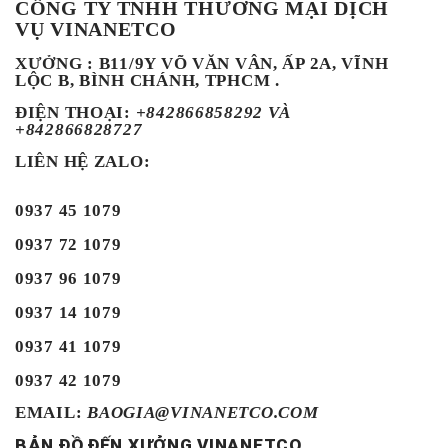
CÔNG TY TNHH THƯƠNG MẠI DỊCH
VỤ VINANETCO
XƯỞNG : B11/9Y VÕ VĂN VÂN, ẤP 2A, VĨNH
LỘC B, BÌNH CHÁNH, TPHCM .
ĐIỆN THOẠI
:
+842866858292 VÀ
+842866828727
LIÊN HỆ ZALO:
0937 45 1079
0937 72 1079
0937 96 1079
0937 14 1079
0937 41 1079
0937 42 1079
EMAIL:
BAOGIA@VINANETCO.COM
BẢN ĐỒ ĐẾN XƯỞNG VINANETCO