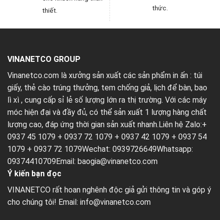
thức.
thiết.
VINANETCO GROUP
Vinanetco.com là xưởng sản xuất các sản phẩm in ấn :
túi
giấy
,
thẻ cào trúng thưởng
,
tem chống giả
,
lịch để bàn
,
bao
lì xì
, cung cấp sỉ lẻ số lượng lớn ra thị trường. Với các máy
móc hiện đại và đầy đủ, có thể sản xuất 1 lượng hàng chất
lượng cao, đáp ứng thời gian sản xuất nhanh.Liên hệ Zalo:+
0937 45 1079 + 0937 72 1079 + 0937 42 1079 + 0937 54
1079 + 0937 72 1079Wechat: 0939726649Whatsapp:
09374410709Email:
baogia@vinanetco.com
Ý kiến bạn đọc
VINANETCO rất hoan nghênh độc giả gửi thông tin và góp ý
cho chúng tôi! Email: info@vinanetco.com