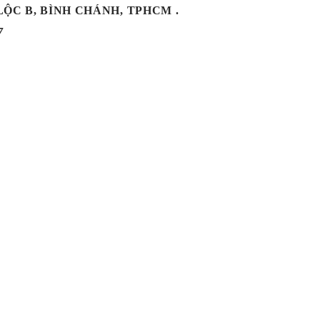
 LỘC B, BÌNH CHÁNH, TPHCM .
7