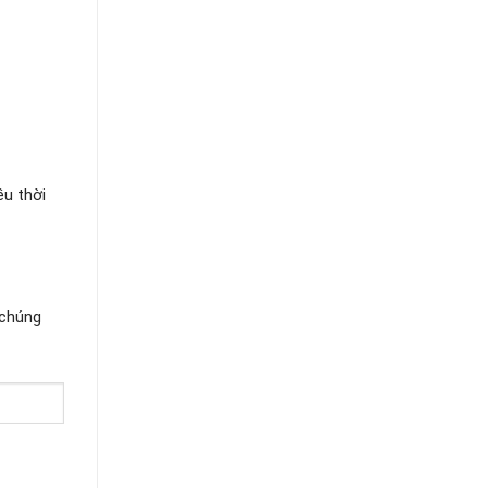
ều thời
 chúng