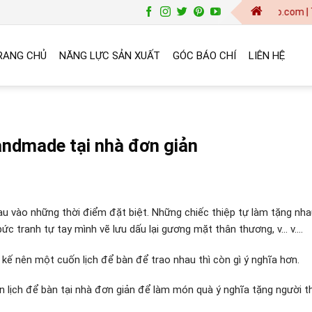
baogia@vinanetco.com | Thiết kế -
RANG CHỦ
NĂNG LỰC SẢN XUẤT
GÓC BÁO CHÍ
LIÊN HỆ
andmade tại nhà đơn giản
u vào những thời điểm đặt biệt. Những chiếc thiệp tự làm tặng nh
c tranh tự tay mình vẽ lưu dấu lại gương mặt thân thương, v… v….
t kế nên một cuốn lịch để bàn để trao nhau thì còn gì ý nghĩa hơn.
lịch để bàn tại nhà đơn giản để làm món quà ý nghĩa tặng người t