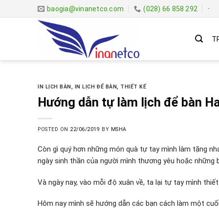
Skip
baogia@vinanetco.com
(028) 66 858 292
-
to
content
T
IN LỊCH BÀN
,
IN LỊCH ĐỂ BÀN
,
THIẾT KẾ
Hướng dẫn tự làm lịch để bàn H
POSTED ON
22/06/2019
BY
MSHA
Còn gì quý hơn những món quà tự tay mình làm tặng nha
ngày sinh thần của người mình thương yêu hoặc những bứ
Và ngày nay, vào mỗi độ xuân về, ta lại tự tay mình thiế
Hôm nay mình sẽ hướng dẫn các bạn cách làm một cuốn 