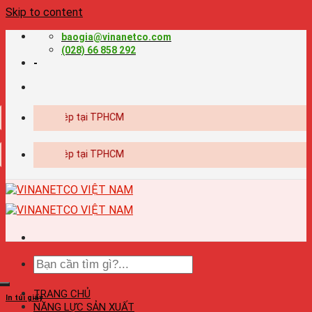
Skip to content
baogia@vinanetco.com
(028) 66 858 292
-
uyên nghiệp tại TPHCM
uyên nghiệp tại TPHCM
TRANG CHỦ
In túi giấy
NĂNG LỰC SẢN XUẤT