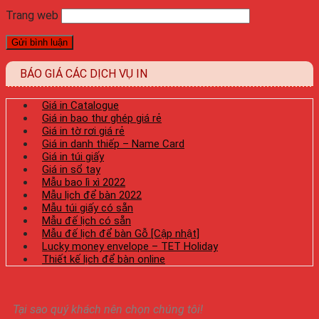
Trang web
BÁO GIÁ CÁC DỊCH VỤ IN
Giá in Catalogue
Giá in bao thư ghép giá rẻ
Giá in tờ rơi giá rẻ
Giá in danh thiếp – Name Card
Giá in túi giấy
Giá in sổ tay
Mẫu bao lì xì 2022
Mẫu lịch để bàn 2022
Mẫu túi giấy có sẵn
Mẫu đế lịch có sẵn
Mẫu đế lịch để bàn Gỗ [Cập nhật]
Lucky money envelope – TET Holiday
Thiết kế lịch để bàn online
Tại sao quý khách nên chọn chúng tôi!