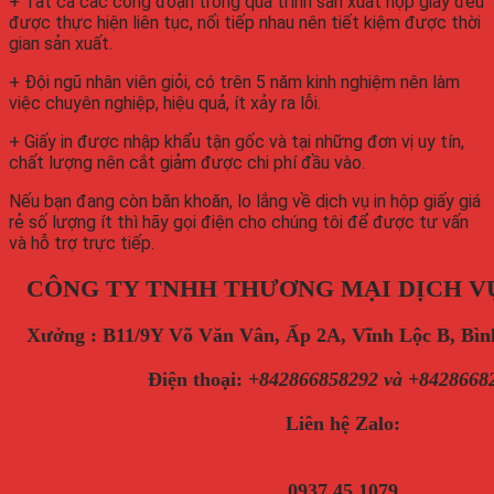
+ Tất cả các công đoạn trong quá trình sản xuất hộp giấy đều
được thực hiện liên tục, nối tiếp nhau nên tiết kiệm được thời
gian sản xuất.
+ Đội ngũ nhân viên giỏi, có trên 5 năm kinh nghiệm nên làm
việc chuyên nghiệp, hiệu quả, ít xảy ra lỗi.
+ Giấy in được nhập khẩu tận gốc và tại những đơn vị uy tín,
chất lượng nên cắt giảm được chi phí đầu vào.
Nếu bạn đang còn băn khoăn, lo lắng về dịch vụ in hộp giấy giá
rẻ số lượng ít thì hãy gọi điện cho chúng tôi để được tư vấn
và hỗ trợ trực tiếp.
CÔNG TY TNHH THƯƠNG MẠI DỊCH V
Xưởng : B11/9Y Võ Văn Vân, Ấp 2A, Vĩnh Lộc B, B
Điện thoại
:
+842866858292 và +8428668
Liên hệ Zalo:
0937 45 1079