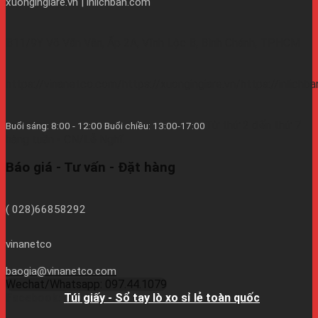
xuongingiare.vn | inlichban.com
B11/9Y Võ Văn Vân, Ấp 2A, Vĩnh Lộc B, Bình Chánh, TPHCM
https://vinanetco.com/https://xuongingiare.vn/https://inlichb
Từ thứ 2 đến thứ 7
Buổi sáng: 8:00 - 12:00 Buổi chiều: 13:00-17:00
hàng tuần - CN/Lễ Nghĩ.
Báo giá - Tư vấn - Đặt hàng
( 028)66858292
vinanetco
baogia@vinanetco.com
Wechat/Whatsapp: 097.44.1079
Facebook:
Túi giấy - Sổ tay lò xo sỉ lẻ toàn quốc