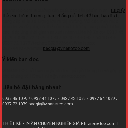
Vinanetco.com là xưởng sản xuất các sản phẩm in ấn :
túi giấy
,
thẻ cào trúng thưởng
,
tem chống giả
,
lịch để bàn
,
bao lì xì
,
cung cấp sỉ lẻ số lượng lớn ra thị trường. Với các máy móc
hiện đại và đầy đủ, có thể sản xuất 1 lượng hàng chất lượng
cao, đáp ứng thời gian sản xuất nhanh.Liên hệ Zalo:+ 0937 45
1079 + 0937 72 1079 + 0937 42 1079 + 0937 54 1079 +
0937 72 1079Wechat: 0939726649Whatsapp:
09374410709Email:
baogia@vinanetco.com
Ý kiến bạn đọc
VINANETCO rất hoan nghênh độc giả gửi thông tin và góp ý
cho chúng tôi! Email: info@vinanetco.com
Liên hệ đặt hàng nhanh
0937 45 1079 / 0937 44 1079 / 0937 42 1079 / 0937 54 1079 /
0937 72 1079 baogia@vinanetco.com
THIẾT KẾ - IN ẤN CHUYÊN NGHIỆP GIÁ RẺ
vinanetco.com |