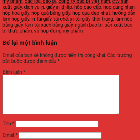
mỹ phẩm
,
các loại bao bì
,
công ty bao bì việt nam
,
cty sản
xuất giấy
,
dịch vụ in
,
giấy in thiệp
,
hộp cao cấp
,
hop dung nhan
,
hộp hoa giấy
,
hộp quà bằng giấy
,
hop qua dep nhat
,
hướng dẫn
làm hộp giấy
,
in túi giấy tái chế
,
in túi giấy thời trang
,
làm hộp
bằng giấy
,
làm túi xách bằng giấy
,
ngành bao bì
,
sản xuất bao
bì thực phẩm
,
vỏ hộp đựng mỹ phẩm
.
Để lại một bình luận
Email của bạn sẽ không được hiển thị công khai.
Các trường
bắt buộc được đánh dấu
*
Bình luận
*
Tên
*
Email
*