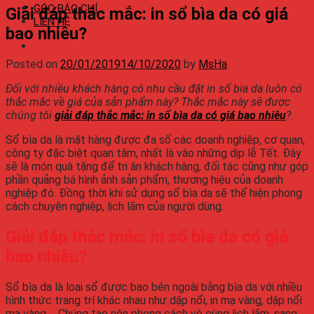
GÓC BÁO CHÍ
Giải đáp thắc mắc: in sổ bìa da có giá
LIÊN HỆ
bao nhiêu?
Posted on
20/01/2019
14/10/2020
by
MsHa
Đối với nhiều khách hàng có nhu cầu đặt in sổ bia da luôn có
thắc mắc về giá của sản phẩm này? Thắc mắc này sẽ được
chúng tôi
giải đáp thắc mắc: in sổ bìa da có giá bao nhiêu
?.
Sổ bìa da là mặt hàng được đa số các doanh nghiệp, cơ quan,
công ty đặc biệt quan tâm, nhất là vào những dịp lễ Tết. Đây
sẽ là món quà tặng để tri ân khách hàng, đối tác cũng như góp
phần quảng bá hình ảnh sản phẩm, thương hiệu của doanh
nghiệp đó. Đồng thời khi sử dụng sổ bìa da sẽ thể hiện phong
cách chuyên nghiệp, lịch lãm của người dùng.
Giải đáp thắc mắc: in sổ bìa da có giá
bao nhiêu?
Sổ bìa da là loại sổ được bao bên ngoài bằng bìa da với nhiều
hình thức trang trí khác nhau như dập nổi, in mạ vàng, dập nổi
mạ vàng,… Chúng tạo nên phong cách vô cùng lịch lãm, sang