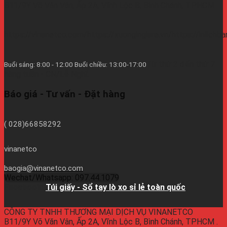
B11/9Y Võ Văn Vân, Ấp 2A, Vĩnh Lộc B, Bình Chánh, TPHCM
https://vinanetco.com/https://xuongingiare.vn/https://inlichb
Từ thứ 2 đến thứ 7
Buổi sáng: 8:00 - 12:00 Buổi chiều: 13:00-17:00
hàng tuần - CN/Lễ Nghĩ.
Báo giá - Tư vấn - Đặt hàng
( 028)66858292
vinanetco
baogia@vinanetco.com
Wechat/Whatsapp: 097.44.1079
Facebook:
Túi giấy - Sổ tay lò xo sỉ lẻ toàn quốc
CÔNG TY TNHH THƯƠNG MẠI DỊCH VỤ VINANETCO
B11/9Y Võ Văn Vân, Ấp 2A, Vĩnh Lộc B, Bình Chánh, TPHCM .