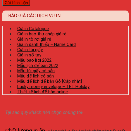
BÁO GIÁ CÁC DỊCH VỤ IN
Giá in Catalogue
Giá in bao thư ghép giá rẻ
Giá in tờ rơi giá rẻ
Giá in danh thiếp – Name Card
Giá in túi giấy
Giá in sổ tay
Mẫu bao lì xì 2022
Mẫu lịch để bàn 2022
Mẫu túi giấy có sẵn
Mẫu đế lịch có sẵn
Mẫu đế lịch để bàn Gỗ [Cập nhật]
Lucky money envelope – TET Holiday
Thiết kế lịch để bàn online
Tại sao quý khách nên chọn chúng tôi!
Chất lượng in ấn
.
Công nghệ in ấn và thành phẩm tiên tiến nhất