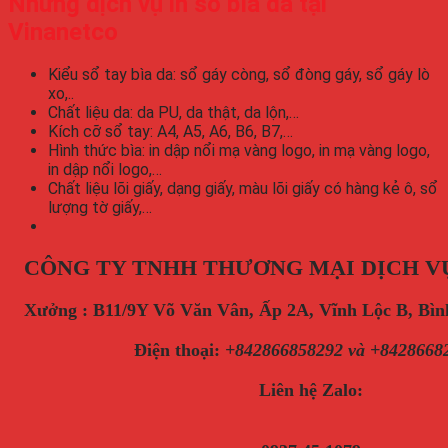
Những dịch vụ in sổ bìa da tại
Vinanetco
Kiểu sổ tay bìa da: sổ gáy còng, sổ đòng gáy, sổ gáy lò
xo,..
Chất liệu da: da PU, da thật, da lộn,…
Kích cỡ sổ tay: A4, A5, A6, B6, B7,…
Hình thức bìa: in dập nổi mạ vàng logo, in mạ vàng logo,
in dập nổi logo,…
Chất liệu lõi giấy, dạng giấy, màu lõi giấy có hàng kẻ ô, sổ
lượng tờ giấy,…
CÔNG TY TNHH THƯƠNG MẠI DỊCH V
Xưởng : B11/9Y Võ Văn Vân, Ấp 2A, Vĩnh Lộc B, B
Điện thoại
:
+842866858292 và +8428668
Liên hệ Zalo: