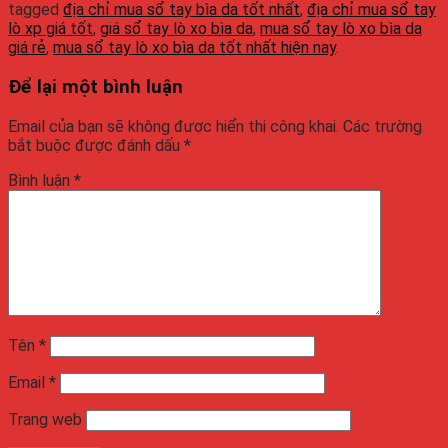
tagged
địa chỉ mua sổ tay bìa da tốt nhất
,
địa chỉ mua sổ tay
lò xp giá tốt
,
giá sổ tay lò xo bìa da
,
mua sổ tay lò xo bìa da
giá rẻ
,
mua sổ tay lò xo bìa da tốt nhất hiện nay
.
Để lại một bình luận
Email của bạn sẽ không được hiển thị công khai.
Các trường
bắt buộc được đánh dấu
*
Bình luận
*
Tên
*
Email
*
Trang web