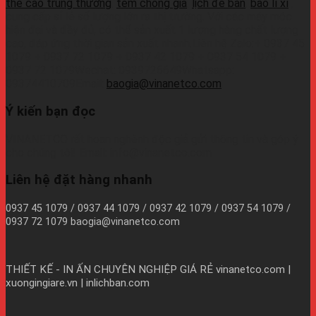
thẻ cào trúng thưởng
,
tem chống giả
,
lịch để bàn
,
bao lì xì
,
cung cấp sỉ lẻ số lượng lớn ra thị trường. Với các máy móc
hiện đại và đầy đủ, có thể sản xuất 1 lượng hàng chất lượng
cao, đáp ứng thời gian sản xuất nhanh.Liên hệ Zalo:+ 0937 45
1079 + 0937 72 1079 + 0937 42 1079 + 0937 54 1079 +
0937 72 1079Wechat: 0939726649Whatsapp:
09374410709Email:
baogia@vinanetco.com
Ý kiến bạn đọc
VINANETCO rất hoan nghênh độc giả gửi thông tin và góp ý
cho chúng tôi! Email: info@vinanetco.com
Liên hệ đặt hàng nhanh
0937 45 1079 / 0937 44 1079 / 0937 42 1079 / 0937 54 1079 /
0937 72 1079 baogia@vinanetco.com
THIẾT KẾ - IN ẤN CHUYÊN NGHIỆP GIÁ RẺ
vinanetco.com |
xuongingiare.vn | inlichban.com