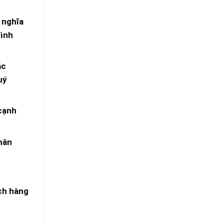
 nghĩa
hình
ặc
uý
 cạnh
hân
ách hàng