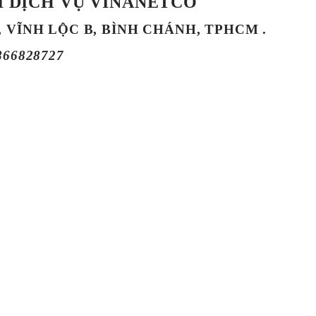
 DỊCH VỤ VINANETCO
, VĨNH LỘC B, BÌNH CHÁNH, TPHCM .
866828727