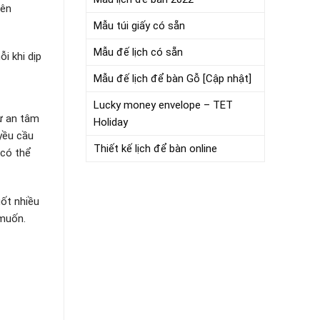
nên
Mẫu túi giấy có sẵn
Mẫu đế lịch có sẵn
i khi dịp
Mẫu đế lịch để bàn Gỗ [Cập nhật]
Lucky money envelope – TET
sự an tâm
Holiday
 yều cầu
Thiết kế lịch để bàn online
 có thể
uốt nhiều
 muốn.