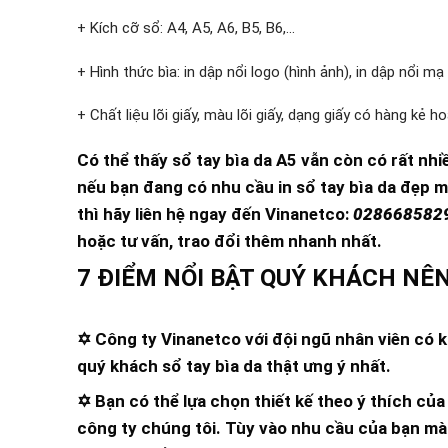
+ Kích cỡ sổ: A4, A5, A6, B5, B6,…
+ Hình thức bìa: in dập nổi logo (hình ảnh), in dập nổi mạ
+ Chất liệu lõi giấy, màu lõi giấy, dạng giấy có hàng kẻ h
Có thể thấy sổ tay bìa da A5 vẫn còn có rất nh
nếu bạn đang có nhu cầu in sổ tay bìa da đẹp mà
thì hãy liên hệ ngay đến Vinanetco:
0286685829
hoặc tư vấn, trao đổi thêm nhanh nhất.
7 ĐIỂM NỔI BẬT QUÝ KHÁCH NÊN
✡
Công ty Vinanetco
với đội ngũ nhân viên có 
quý khách sổ tay bìa da thật ưng ý nhất.
✡ Bạn có thể lựa chọn thiết kế theo ý thích c
công ty chúng tôi. Tùy vào nhu cầu của bạn mà