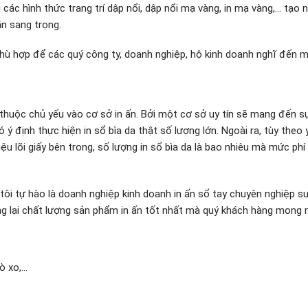
 các hình thức trang trí dập nổi, dập nổi mạ vàng, in mạ vàng,… tạo 
ần sang trọng.
phù hợp để các quý công ty, doanh nghiệp, hộ kinh doanh nghĩ đến mỗ
 thuộc chủ yếu vào cơ sở in ấn. Bởi một cơ sở uy tín sẽ mang đến 
 ý định thực hiện in sổ bìa da thật số lượng lớn. Ngoài ra, tùy theo
iệu lõi giấy bên trong, số lượng in sổ bìa da là bao nhiêu mà mức phí
ôi tự hào là doanh nghiệp kinh doanh in ấn sổ tay chuyên nghiệp s
g lại chất lượng sản phẩm in ấn tốt nhất mà quý khách hàng mong
lò xo,…