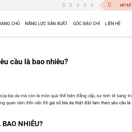
baogia@vinanetco.com | Thiết kế - in ấ
RANG CHỦ
NĂNG LỰC SẢN XUẤT
GÓC BÁO CHÍ
LIÊN HỆ
yêu cầu là bao nhiêu?
của bìa da mà còn là món quà thể hiện đẳng cấp, sự tinh tế sang trọ
hường quan tâm đến vấn đề
giá sổ bìa da thật đặt làm theo yêu cầu là
À BAO NHIÊU?