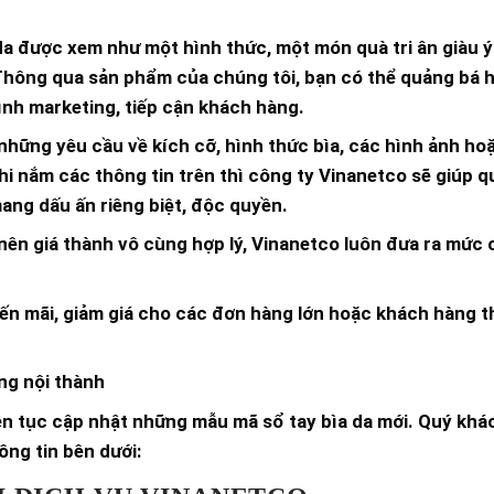
 da được xem như một hình thức, một món quà tri ân giàu ý
Thông qua sản phẩm của chúng tôi, bạn có thể quảng bá 
ình marketing, tiếp cận khách hàng.
 những yêu cầu về kích cỡ, hình thức bìa, các hình ảnh ho
hi nắm các thông tin trên thì công ty Vinanetco sẽ giúp q
mang dấu ấn riêng biệt, độc quyền.
 nên giá thành vô cùng hợp lý, Vinanetco luôn đưa ra mức
ến mãi, giảm giá cho các đơn hàng lớn hoặc khách hàng t
ng nội thành
liên tục cập nhật những mẫu mã sổ tay bìa da mới. Quý kh
ng tin bên dưới: