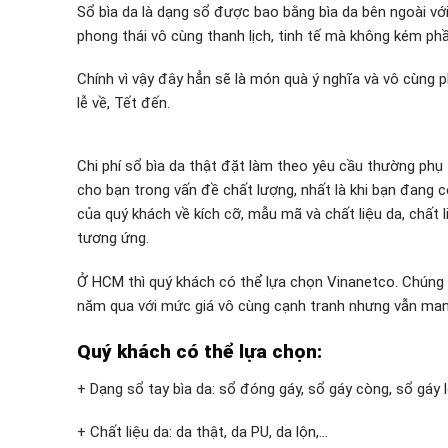
Sổ bìa da là dạng sổ được bao bằng bìa da bên ngoài với
phong thái vô cùng thanh lịch, tinh tế mà không kém ph
Chính vì vậy đây hẳn sẽ là món quà ý nghĩa và vô cùng 
lễ về, Tết đến.
Chi phí sổ bìa da thật đặt làm theo yêu cầu thường phụ
cho bạn trong vấn đề chất lượng, nhất là khi bạn đang có
của quý khách về kích cỡ, mẫu mã và chất liệu da, chất l
tương ứng.
Ở HCM thì quý khách có thể lựa chọn Vinanetco. Chúng t
năm qua với mức giá vô cùng cạnh tranh nhưng vẫn man
Quý khách có thể lựa chọn:
+ Dạng sổ tay bìa da: sổ đóng gáy, sổ gáy còng, sổ gáy 
+ Chất liệu da: da thật, da PU, da lộn,…