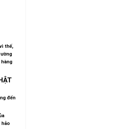
ì thế,
trường
t hàng
THẬT
ang đến
ủa
n hảo