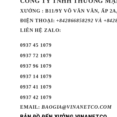
CÔNG TY TNHH THƯƠNG MẠI
XƯỞNG : B11/9Y VÕ VĂN VÂN, ẤP 2A
ĐIỆN THOẠI
:
+842866858292 VÀ +842
LIÊN HỆ ZALO:
0937 45 1079
0937 72 1079
0937 96 1079
0937 14 1079
0937 41 1079
0937 42 1079
EMAIL:
BAOGIA@VINANETCO.COM
BẢN ĐỒ ĐẾN XƯỞNG VINANETCO