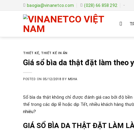
Skip
baogia@vinanetco.com
(028) 66 858 292
-
to
content
T
THIẾT KẾ
,
THIẾT KẾ IN ẤN
Giá sổ bìa da thật đặt làm theo 
POSTED ON
05/12/2018
BY
MSHA
Sổ bìa da thật không chỉ được đánh giá cao bởi độ bền 
thế trong các dịp lễ hoặc dịp Tết, nhiều khách hàng t
nhiêu?
GIÁ SỔ BÌA DA THẬT ĐẶT LÀM L