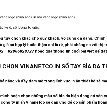
 vàng logo (hình ảnh), in mạ vàng logo (hình ảnh),…
oặc kẻ ô, số lượng tờ giấy…
iều tùy chọn khác cho quý khách, vô cùng đa dạng. Chính v
 giá cả hợp lý hoặc thậm chí là rẻ, phải chăng so với thị 
2 – 02866828727
hoặc qua thông tin cuối bài viết để đặ
 CHỌN VINANETCO IN SỔ TAY BÌA DA 
khả năng và đầy đam mê trong lĩnh vực in ấn thiết kế sẽ m
ủa mình hoặc chọn những mẫu sổ bìa da hiện đang có sẵn c
 công ty in ấn Vinanetco sẽ đáp ứng để có sản phẩm hoà