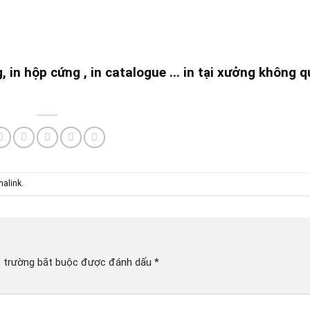
g, in hộp cứng , in catalogue ... in tại xưởng không 
malink
.
 trường bắt buộc được đánh dấu
*