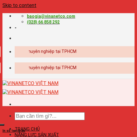
Skip to content
baogia@vinanetco.com
(028) 66 858 292
-
ế - in ấn chuyên nghiệp tại TPHCM
ế - in ấn chuyên nghiệp tại TPHCM
TRANG CHỦ
In sổ tay lò xo
NĂNG LỰC SẢN XUẤT