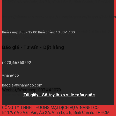
B11/9Y Võ Văn Vân, Ấp 2A, Vĩnh Lộc B, Bình Chánh, TPHCM
https://vinanetco.com/https://xuongingiare.vn/https://inlichb
Từ thứ 2 đến thứ 7
Buổi sáng: 8:00 - 12:00 Buổi chiều: 13:00-17:00
hàng tuần - CN/Lễ Nghĩ.
Báo giá - Tư vấn - Đặt hàng
( 028)66858292
vinanetco
baogia@vinanetco.com
Wechat/Whatsapp: 097.44.1079
Facebook:
Túi giấy - Sổ tay lò xo sỉ lẻ toàn quốc
CÔNG TY TNHH THƯƠNG MẠI DỊCH VỤ VINANETCO
B11/9Y Võ Văn Vân, Ấp 2A, Vĩnh Lộc B, Bình Chánh, TPHCM .