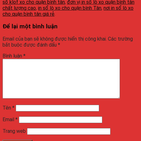
sổ klof xo cho quận bình tân
,
đơn vị in sổ lò xo quận bình tân
chất lượng cao
,
in sổ lò xo cho quận bình Tân
,
nơi in sổ lò xo
cho quận bình tân giá rẻ
.
Để lại một bình luận
Email của bạn sẽ không được hiển thị công khai.
Các trường
bắt buộc được đánh dấu
*
Bình luận
*
Tên
*
Email
*
Trang web