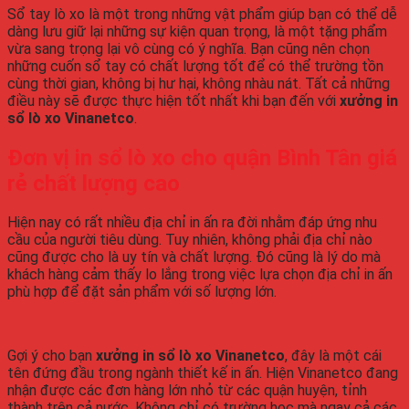
Sổ tay lò xo là một trong những vật phẩm giúp bạn có thể dễ
dàng lưu giữ lại những sự kiện quan trọng, là một tặng phẩm
vừa sang trọng lại vô cùng có ý nghĩa. Bạn cũng nên chọn
những cuốn sổ tay có chất lượng tốt để có thể trường tồn
cùng thời gian, không bị hư hại, không nhàu nát. Tất cả những
điều này sẽ được thực hiện tốt nhất khi bạn đến với
xưởng in
sổ lò xo Vinanetco
.
Đơn vị in sổ lò xo cho quận Bình Tân giá
rẻ chất lượng cao
Hiện nay có rất nhiều địa chỉ in ấn ra đời nhằm đáp ứng nhu
cầu của người tiêu dùng. Tuy nhiên, không phải địa chỉ nào
cũng được cho là uy tín và chất lượng. Đó cũng là lý do mà
khách hàng cảm thấy lo lắng trong việc lựa chọn địa chỉ in ấn
phù hợp để đặt sản phẩm với số lượng lớn.
Gợi ý cho bạn
xưởng in sổ lò xo Vinanetco
, đây là một cái
tên đứng đầu trong ngành thiết kế in ấn. Hiện Vinanetco đang
nhận được các đơn hàng lớn nhỏ từ các quận huyện, tỉnh
thành trên cả nước. Không chỉ có trường học mà ngay cả các