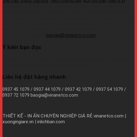
thẻ cào trúng thưởng
,
tem chống giả
,
lịch để bàn
,
bao lì xì
,
cung cấp sỉ lẻ số lượng lớn ra thị trường. Với các máy móc
hiện đại và đầy đủ, có thể sản xuất 1 lượng hàng chất lượng
cao, đáp ứng thời gian sản xuất nhanh.Liên hệ Zalo:+ 0937 45
1079 + 0937 72 1079 + 0937 42 1079 + 0937 54 1079 +
0937 72 1079Wechat: 0939726649Whatsapp:
09374410709Email:
baogia@vinanetco.com
Ý kiến bạn đọc
VINANETCO rất hoan nghênh độc giả gửi thông tin và góp ý
cho chúng tôi! Email: info@vinanetco.com
Liên hệ đặt hàng nhanh
0937 45 1079 / 0937 44 1079 / 0937 42 1079 / 0937 54 1079 /
0937 72 1079 baogia@vinanetco.com
THIẾT KẾ - IN ẤN CHUYÊN NGHIỆP GIÁ RẺ
vinanetco.com |
xuongingiare.vn | inlichban.com