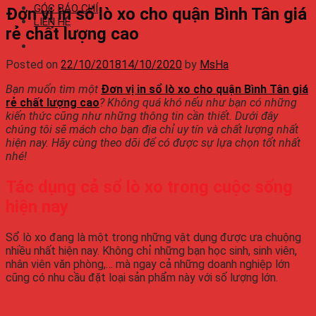
GÓC BÁO CHÍ
Đơn vị in sổ lò xo cho quận Bình Tân giá
LIÊN HỆ
rẻ chất lượng cao
Posted on
22/10/2018
14/10/2020
by
MsHa
Bạn muốn tìm một
Đơn vị in sổ lò xo cho quận Bình Tân giá
rẻ chất lượng cao
? Không quá khó nếu như bạn có những
kiến thức cũng như những thông tin cần thiết. Dưới đây
chúng tôi sẽ mách cho bạn địa chỉ uy tín và chất lượng nhất
hiện nay. Hãy cùng theo dõi để có được sự lựa chọn tốt nhất
nhé!
Tác dụng cả sổ lò xo trong cuộc sống
hiện nay
Sổ lò xo đang là một trong những vật dụng được ưa chuộng
nhiều nhất hiện nay. Không chỉ những bạn học sinh, sinh viên,
nhân viên văn phòng,… mà ngay cả những doanh nghiệp lớn
cũng có nhu cầu đặt loại sản phẩm này với số lượng lớn.