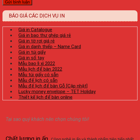
BÁO GIÁ CÁC DỊCH VỤ IN
Giá in Catalogue
Giá in bao thư ghép giá rẻ
Giá in tờ rơi giá rẻ
Giá in danh thiếp – Name Card
Giá in túi giấy
Giá in sổ tay
Mẫu bao lì xì 2022
Mẫu lịch để bàn 2022
Mẫu túi giấy có sẵn
Mẫu đế lịch có sẵn
Mẫu đế lịch để bàn Gỗ [Cập nhật]
Lucky money envelope – TET Holiday
Thiết kế lịch để bàn online
Tại sao quý khách nên chọn chúng tôi!
Chất lượng in ấn
.
Công nghệ in ấn và thành phẩm tiên tiến nhất