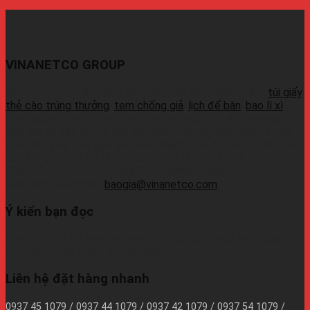
VINANETCO GROUP
Vinanetco.com là xưởng sản xuất các sản phẩm in ấn :
túi giấy
,
thẻ cào trúng thưởng
,
tem chống giả
,
lịch để bàn
,
bao lì xì
,
cung cấp sỉ lẻ số lượng lớn ra thị trường. Với các máy móc
hiện đại và đầy đủ, có thể sản xuất 1 lượng hàng chất lượng
cao, đáp ứng thời gian sản xuất nhanh.Liên hệ Zalo:+ 0937 45
1079 + 0937 72 1079 + 0937 42 1079 + 0937 54 1079 +
0937 72 1079Wechat: 0939726649Whatsapp:
09374410709Email:
baogia@vinanetco.com
Ý kiến bạn đọc
VINANETCO rất hoan nghênh độc giả gửi thông tin và góp ý
cho chúng tôi! Email: info@vinanetco.com
Liên hệ đặt hàng nhanh
0937 45 1079 / 0937 44 1079 / 0937 42 1079 / 0937 54 1079 /