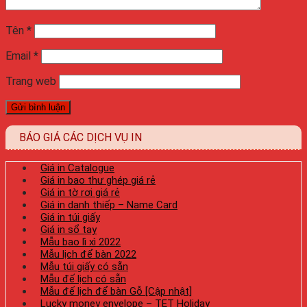
Tên
*
Email
*
Trang web
BÁO GIÁ CÁC DỊCH VỤ IN
Giá in Catalogue
Giá in bao thư ghép giá rẻ
Giá in tờ rơi giá rẻ
Giá in danh thiếp – Name Card
Giá in túi giấy
Giá in sổ tay
Mẫu bao lì xì 2022
Mẫu lịch để bàn 2022
Mẫu túi giấy có sẵn
Mẫu đế lịch có sẵn
Mẫu đế lịch để bàn Gỗ [Cập nhật]
Lucky money envelope – TET Holiday