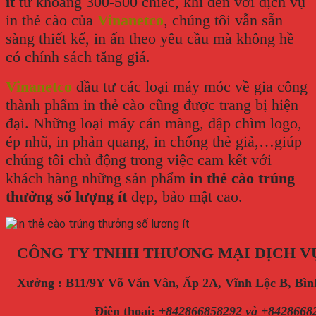
ít
từ khoảng 300-500 chiếc, khi đến với dịch vụ
in thẻ cào của
Vinanetco
, chúng tôi vẫn sẵn
sàng thiết kế, in ấn theo yêu cầu mà không hề
có chính sách tăng giá.
Vinanetco
đầu tư các loại máy móc về gia công
thành phẩm in thẻ cào cũng được trang bị hiện
đại. Những loại máy cán màng, dập chìm logo,
ép nhũ, in phản quang, in chống thẻ giả,…giúp
chúng tôi chủ động trong việc cam kết với
khách hàng những sản phẩm
in thẻ cào trúng
thưởng số lượng ít
đẹp, bảo mật cao.
CÔNG TY TNHH THƯƠNG MẠI DỊCH V
Xưởng : B11/9Y Võ Văn Vân, Ấp 2A, Vĩnh Lộc B, B
Điện thoại
:
+842866858292 và +8428668