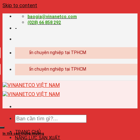
Skip to content
baogia@vinanetco.com
(028) 66 858 292
-
t kế - in ấn chuyên nghiệp tại TPHCM
t kế - in ấn chuyên nghiệp tại TPHCM
TRANG CHỦ
In thẻ cào trúng thưởng
NĂNG LỰC SẢN XUẤT