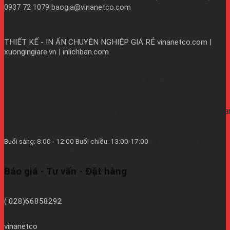
0937 72 1079 baogia@vinanetco.com
THIẾT KẾ - IN ẤN CHUYÊN NGHIỆP GIÁ RẺ
vinanetco.com |
xuongingiare.vn | inlichban.com
B11/9Y Võ Văn Vân, Ấp 2A, Vĩnh Lộc B, Bình Chánh, TPHCM
https://vinanetco.com/https://xuongingiare.vn/https://inlichb
Từ thứ 2 đến thứ 7
Buổi sáng: 8:00 - 12:00 Buổi chiều: 13:00-17:00
hàng tuần - CN/Lễ Nghĩ.
Báo giá - Tư vấn - Đặt hàng
( 028)66858292
vinanetco