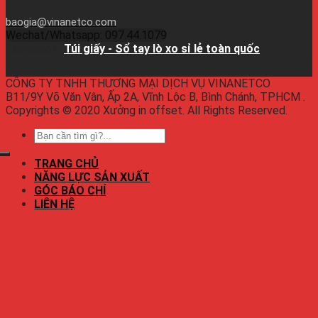
baogia@vinanetco.com
Wechat/Whatsapp: 097.44.1079
Facebook:
Túi giấy - Sổ tay lò xo sỉ lẻ toàn quốc
CÔNG TY TNHH THƯƠNG MẠI DỊCH VỤ VINANETCO
B11/9Y Võ Văn Vân, Ấp 2A, Vĩnh Lộc B, Bình Chánh, TPHCM .
Copyrights © 2020 Xưởng in offset. All Rights Reserved.
TRANG CHỦ
NĂNG LỰC SẢN XUẤT
GÓC BÁO CHÍ
LIÊN HỆ