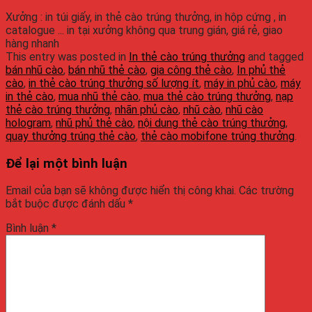
Xưởng : in túi giấy, in thẻ cào trúng thưởng, in hộp cứng , in
catalogue ... in tại xưởng không qua trung gián, giá rẻ, giao
hàng nhanh
This entry was posted in
In thẻ cào trúng thưởng
and tagged
bán nhũ cào
,
bán nhũ thẻ cào
,
gia công thẻ cào
,
In phủ thẻ
cào
,
in thẻ cào trúng thưởng số lượng ít
,
máy in phủ cào
,
máy
in thẻ cào
,
mua nhũ thẻ cào
,
mua thẻ cào trúng thưởng
,
nạp
thẻ cào trúng thưởng
,
nhãn phủ cào
,
nhũ cào
,
nhũ cào
hologram
,
nhũ phủ thẻ cào
,
nội dung thẻ cào trúng thưởng
,
quay thưởng trúng thẻ cào
,
thẻ cào mobifone trúng thưởng
.
Để lại một bình luận
Email của bạn sẽ không được hiển thị công khai.
Các trường
bắt buộc được đánh dấu
*
Bình luận
*