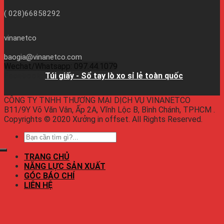
( 028)66858292
vinanetco
baogia@vinanetco.com
Wechat/Whatsapp: 097.44.1079
Facebook:
Túi giấy - Sổ tay lò xo sỉ lẻ toàn quốc
CÔNG TY TNHH THƯƠNG MẠI DỊCH VỤ VINANETCO
B11/9Y Võ Văn Vân, Ấp 2A, Vĩnh Lộc B, Bình Chánh, TPHCM .
Copyrights © 2020 Xưởng in offset. All Rights Reserved.
TRANG CHỦ
NĂNG LỰC SẢN XUẤT
GÓC BÁO CHÍ
LIÊN HỆ