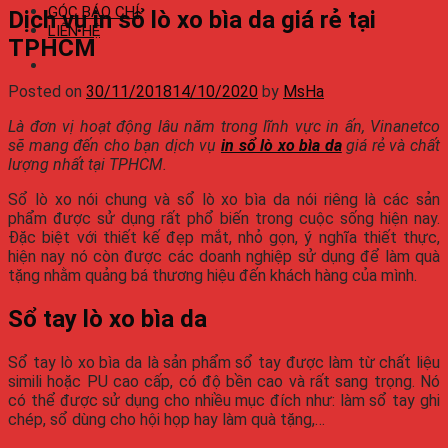
GÓC BÁO CHÍ
Dịch vụ in sổ lò xo bìa da giá rẻ tại
LIÊN HỆ
TPHCM
Posted on
30/11/2018
14/10/2020
by
MsHa
Là đơn vị hoạt động lâu năm trong lĩnh vực in ấn, Vinanetco
sẽ mang đến cho bạn dịch vụ
in sổ lò xo bìa da
giá rẻ và chất
lượng nhất tại TPHCM.
Sổ lò xo nói chung và sổ lò xo bìa da nói riêng là các sản
phẩm được sử dụng rất phổ biến trong cuộc sống hiện nay.
Đặc biệt với thiết kế đẹp mắt, nhỏ gọn, ý nghĩa thiết thực,
hiện nay nó còn được các doanh nghiệp sử dụng để làm quà
tặng nhằm quảng bá thương hiệu đến khách hàng của mình.
Sổ tay lò xo bìa da
Sổ tay lò xo bìa da là sản phẩm sổ tay được làm từ chất liệu
simili hoặc PU cao cấp, có độ bền cao và rất sang trọng. Nó
có thể được sử dụng cho nhiều mục đích như: làm sổ tay ghi
chép, sổ dùng cho hội họp hay làm quà tặng,…