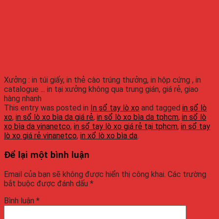
Xưởng : in túi giấy, in thẻ cào trúng thưởng, in hộp cứng , in
catalogue ... in tại xưởng không qua trung gián, giá rẻ, giao
hàng nhanh
This entry was posted in
In sổ tay lò xo
and tagged
in sổ lò
xo
,
in sổ lò xo bìa da giá rẻ
,
in sổ lò xo bìa da tphcm
,
in sổ lò
xo bìa da vinanetco
,
in sổ tay lò xo giá rẻ tại tphcm
,
in sổ tay
lò xo giá rẻ vinanetco
,
in xổ lò xo bìa da
.
Để lại một bình luận
Email của bạn sẽ không được hiển thị công khai.
Các trường
bắt buộc được đánh dấu
*
Bình luận
*