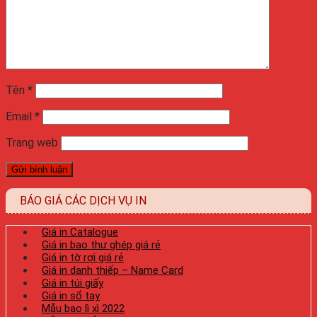
Tên
*
Email
*
Trang web
BÁO GIÁ CÁC DỊCH VỤ IN
Giá in Catalogue
Giá in bao thư ghép giá rẻ
Giá in tờ rơi giá rẻ
Giá in danh thiếp – Name Card
Giá in túi giấy
Giá in sổ tay
Mẫu bao lì xì 2022