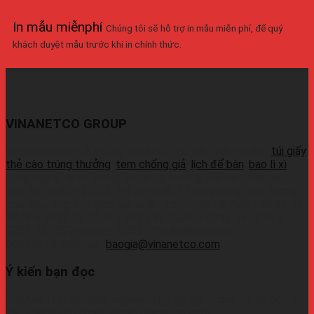
In mẫu miễnphí
Chúng tôi sẽ hỗ trợ in mẫu miễn phí, để quý
khách duyệt mẫu trước khi in chính thức.
VINANETCO GROUP
Vinanetco.com là xưởng sản xuất các sản phẩm in ấn :
túi giấy
,
thẻ cào trúng thưởng
,
tem chống giả
,
lịch để bàn
,
bao lì xì
,
cung cấp sỉ lẻ số lượng lớn ra thị trường. Với các máy móc
hiện đại và đầy đủ, có thể sản xuất 1 lượng hàng chất lượng
cao, đáp ứng thời gian sản xuất nhanh.Liên hệ Zalo:+ 0937 45
1079 + 0937 72 1079 + 0937 42 1079 + 0937 54 1079 +
0937 72 1079Wechat: 0939726649Whatsapp:
09374410709Email:
baogia@vinanetco.com
Ý kiến bạn đọc
VINANETCO rất hoan nghênh độc giả gửi thông tin và góp ý
cho chúng tôi! Email: info@vinanetco.com