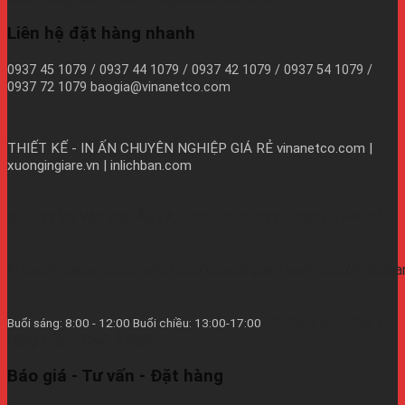
Liên hệ đặt hàng nhanh
0937 45 1079 / 0937 44 1079 / 0937 42 1079 / 0937 54 1079 /
0937 72 1079 baogia@vinanetco.com
THIẾT KẾ - IN ẤN CHUYÊN NGHIỆP GIÁ RẺ
vinanetco.com |
xuongingiare.vn | inlichban.com
B11/9Y Võ Văn Vân, Ấp 2A, Vĩnh Lộc B, Bình Chánh, TPHCM
https://vinanetco.com/https://xuongingiare.vn/https://inlichb
Từ thứ 2 đến thứ 7
Buổi sáng: 8:00 - 12:00 Buổi chiều: 13:00-17:00
hàng tuần - CN/Lễ Nghĩ.
Báo giá - Tư vấn - Đặt hàng