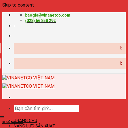
Skip to content
baogia@vinanetco.com
(028) 66 858 292
-
baogia@
baogia@
TRANG CHỦ
In sổ tay lò xo
NĂNG LỰC SẢN XUẤT