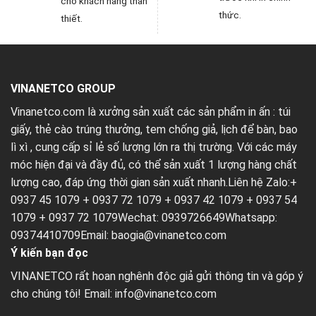
cho khách hàng thân
thức.
thiết.
VINANETCO GROUP
Vinanetco.com là xưởng sản xuất các sản phẩm in ấn :
túi
giấy
,
thẻ cào trúng thưởng
,
tem chống giả
,
lịch để bàn
,
bao
lì xì
, cung cấp sỉ lẻ số lượng lớn ra thị trường. Với các máy
móc hiện đại và đầy đủ, có thể sản xuất 1 lượng hàng chất
lượng cao, đáp ứng thời gian sản xuất nhanh.Liên hệ Zalo:+
0937 45 1079 + 0937 72 1079 + 0937 42 1079 + 0937 54
1079 + 0937 72 1079Wechat: 0939726649Whatsapp:
09374410709Email:
baogia@vinanetco.com
Ý kiến bạn đọc
VINANETCO rất hoan nghênh độc giả gửi thông tin và góp ý
cho chúng tôi! Email: info@vinanetco.com