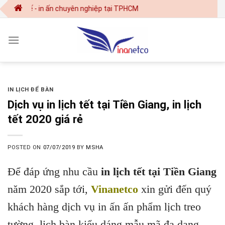
Skip
t kế - in ấn chuyên nghiệp tại TPHCM
to
content
IN LỊCH ĐỂ BÀN
Dịch vụ in lịch tết tại Tiền Giang, in lịch
tết 2020 giá rẻ
POSTED ON
07/07/2019
BY
MSHA
Để đáp ứng nhu cầu
in lịch tết tại Tiền Giang
năm 2020 sắp tới,
Vinanetco
xin gửi đến quý
khách hàng dịch vụ in ấn ấn phẩm lịch treo
tường, lịch bàn kiểu dáng mẫu mã đa dạng,