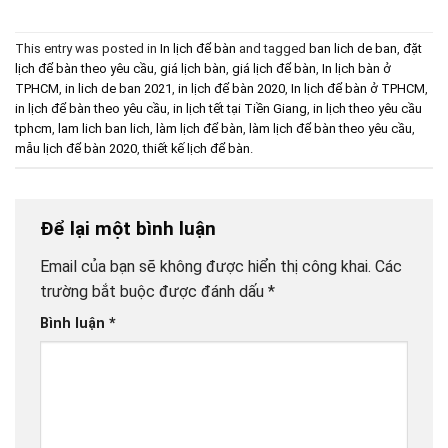
This entry was posted in
In lịch để bàn
and tagged
ban lich de ban
,
đặt
lịch để bàn theo yêu cầu
,
giá lịch bàn
,
giá lịch để bàn
,
In lịch bàn ở
TPHCM
,
in lich de ban 2021
,
in lịch để bàn 2020
,
In lịch để bàn ở TPHCM
,
in lịch để bàn theo yêu cầu
,
in lịch tết tại Tiền Giang
,
in lịch theo yêu cầu
tphcm
,
lam lich ban lich
,
làm lịch để bàn
,
làm lịch để bàn theo yêu cầu
,
mẫu lịch để bàn 2020
,
thiết kế lịch để bàn
.
Để lại một bình luận
Email của bạn sẽ không được hiển thị công khai.
Các
trường bắt buộc được đánh dấu
*
Bình luận
*