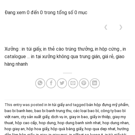
Đang xem 0 đến 0 trong tổng số 0 mục
❮
❯
Xưởng : in túi giấy, in thẻ cào trúng thưởng, in hộp cứng , in
catalogue ... in tại xưởng không qua trung gián, giá rẻ, giao
hàng nhanh
This entry was posted in
In túi giấy
and tagged
bán hộp đựng mỹ phẩm
,
bao bi banh keo
,
bao bi banh trung thu
,
các loại bao bì
,
công ty bao bì
việt nam
,
cty sản xuất giấy
,
dịch vụ in
,
giay in bao
,
giấy in thiệp
,
giay my
thuat
,
hộp cao cấp
,
hop dung
,
hop dung banh sinh nhat
,
hop dung nhan
,
hop giay an
,
hộp hoa giấy
,
hộp quà bằng giấy
,
hop qua dep nhat
,
hướng
dẫn làm hộp giấy
,
in giay
,
in giay moi
,
in offset so luong it
,
in túi giấy tái