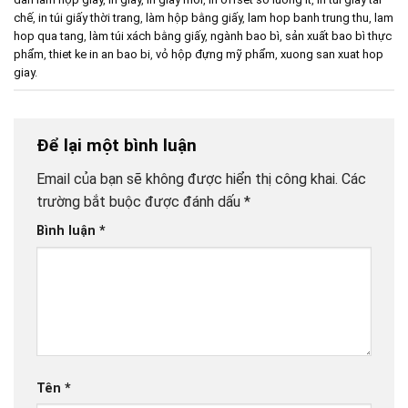
chế
,
in túi giấy thời trang
,
làm hộp bằng giấy
,
lam hop banh trung thu
,
lam
hop qua tang
,
làm túi xách bằng giấy
,
ngành bao bì
,
sản xuất bao bì thực
phẩm
,
thiet ke in an bao bi
,
vỏ hộp đựng mỹ phẩm
,
xuong san xuat hop
giay
.
Để lại một bình luận
Email của bạn sẽ không được hiển thị công khai.
Các
trường bắt buộc được đánh dấu
*
Bình luận
*
Tên
*