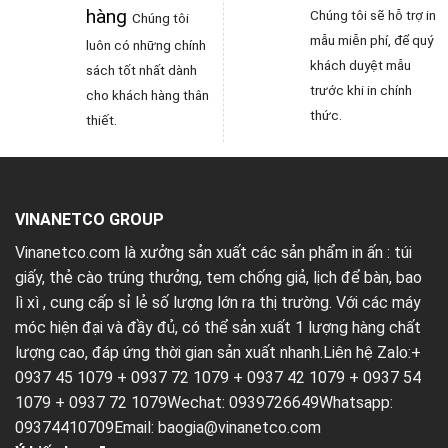
hàng
Chúng tôi sẽ hỗ trợ in
Chúng tôi
mẫu miễn phí, để quý
luôn có những chính
khách duyệt mẫu
sách tốt nhất dành
trước khi in chính
cho khách hàng thân
thức.
thiết.
VINANETCO GROUP
Vinanetco.com là xưởng sản xuất các sản phẩm in ấn :
túi
giấy
,
thẻ cào trúng thưởng
,
tem chống giả
,
lịch để bàn
,
bao
lì xì
, cung cấp sỉ lẻ số lượng lớn ra thị trường. Với các máy
móc hiện đại và đầy đủ, có thể sản xuất 1 lượng hàng chất
lượng cao, đáp ứng thời gian sản xuất nhanh.Liên hệ Zalo:+
0937 45 1079 + 0937 72 1079 + 0937 42 1079 + 0937 54
1079 + 0937 72 1079Wechat: 0939726649Whatsapp:
09374410709Email:
baogia@vinanetco.com