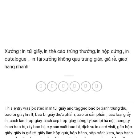
Xưởng : in túi giấy, in thẻ cào trúng thưởng, in hộp cứng , in
catalogue ... in tại xưởng không qua trung gián, giá rẻ, giao
hàng nhanh
This entry was posted in
In túi giấy
and tagged
bao bi banh trung thu
,
bao bi giay kraft
,
bao bì giấy thực phẩm
,
bao bì sản phẩm
,
các loại giấy
in
,
cach lam hop giay
,
cach xep hop giay
,
công ty bao bì hà nội
,
cong ty
in an bao bi
,
cty bao bi
,
cty sản xuất bao bì
,
dịch vụ in card visit
,
gấp hộp
giấy
,
giấy in giá rẻ
,
giấy làm hộp quà
,
hộp bánh
,
hộp bánh kem
,
hop banh