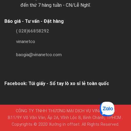
đến thứ 7 hàng tuần - CN/Lễ Nghĩ.
Báo giá - Tư vấn - Đặt hàng
( 028)66858292
vinanetco
baogia@vinanetco.com
Facebook:
Túi giấy - Sổ tay lò xo sỉ lẻ toàn quốc
CÔNG TY TNHH THƯƠNG MẠI DỊCH VỤ VINANETCO
B11/9Y Võ Văn Vân, Ấp 2A, Vĩnh Lộc B, Bình Chánh, TPHCM .
Copyrights © 2020 Xưởng in offset. All Rights Reserved.