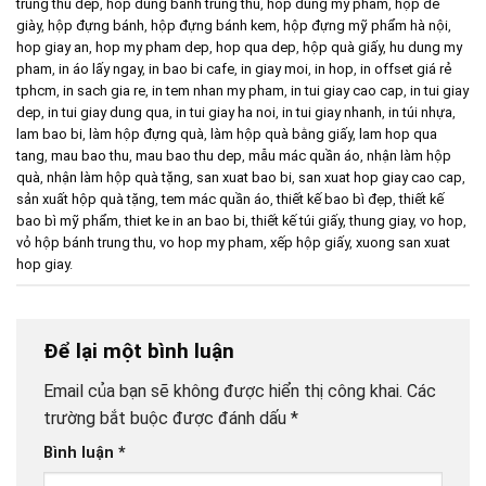
trung thu dep
,
hop dung banh trung thu
,
hop dung my pham
,
hộp để
giày
,
hộp đựng bánh
,
hộp đựng bánh kem
,
hộp đựng mỹ phẩm hà nội
,
hop giay an
,
hop my pham dep
,
hop qua dep
,
hộp quà giấy
,
hu dung my
pham
,
in áo lấy ngay
,
in bao bi cafe
,
in giay moi
,
in hop
,
in offset giá rẻ
tphcm
,
in sach gia re
,
in tem nhan my pham
,
in tui giay cao cap
,
in tui giay
dep
,
in tui giay dung qua
,
in tui giay ha noi
,
in tui giay nhanh
,
in túi nhựa
,
lam bao bi
,
làm hộp đựng quà
,
làm hộp quà bằng giấy
,
lam hop qua
tang
,
mau bao thu
,
mau bao thu dep
,
mẫu mác quần áo
,
nhận làm hộp
quà
,
nhận làm hộp quà tặng
,
san xuat bao bi
,
san xuat hop giay cao cap
,
sản xuất hộp quà tặng
,
tem mác quần áo
,
thiết kế bao bì đẹp
,
thiết kế
bao bì mỹ phẩm
,
thiet ke in an bao bi
,
thiết kế túi giấy
,
thung giay
,
vo hop
,
vỏ hộp bánh trung thu
,
vo hop my pham
,
xếp hộp giấy
,
xuong san xuat
hop giay
.
Để lại một bình luận
Email của bạn sẽ không được hiển thị công khai.
Các
trường bắt buộc được đánh dấu
*
Bình luận
*