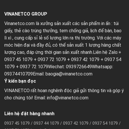
VINANETCO GROUP
Vinanetco.com là xưởng sản xuất các sản phẩm in ấn :
túi
giấy
,
thẻ cào trúng thưởng
,
tem chống giả
,
lịch để bàn
,
bao
lì xì
, cung cấp sỉ lẻ số lượng lớn ra thị trường. Với các máy
móc hiện đại và đầy đủ, có thể sản xuất 1 lượng hàng chất
lượng cao, đáp ứng thời gian sản xuất nhanh.Liên hệ Zalo:+
0937 45 1079 + 0937 72 1079 + 0937 42 1079 + 0937 54
1079 + 0937 72 1079Wechat: 0939726649Whatsapp:
09374410709Email:
baogia@vinanetco.com
Ý kiến bạn đọc
VINANETCO rất hoan nghênh độc giả gửi thông tin và góp ý
cho chúng tôi! Email: info@vinanetco.com
Liên hệ đặt hàng nhanh
0937 45 1079 / 0937 44 1079 / 0937 42 1079 / 0937 54 1079 /