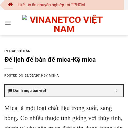
Skip
hiết kế - in ấn chuyên nghiệp tại TPHCM
to
content
IN LỊCH ĐỂ BÀN
Đế lịch đế bàn đế mica-Kệ mica
POSTED ON
25/05/2019
BY
MSHA
Danh mục bài viết
Mica là một loại chất liệu trong suốt, sáng
bóng. Có nhiều thuộc tính giống với thủy tinh,
chính vì vậy nên mica được tin dùng trong sản