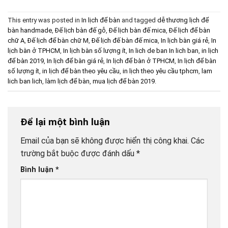
This entry was posted in
In lịch để bàn
and tagged
dễ thương lịch để
bàn handmade
,
Đế lịch bàn đế gỗ
,
Đế lịch bàn đế mica
,
Đế lịch để bàn
chữ A
,
Đế lịch để bàn chữ M
,
Đế lịch đế bàn đế mica
,
In lịch bàn giá rẻ
,
In
lịch bàn ở TPHCM
,
In lịch bàn số lượng ít
,
In lich de ban In lich ban
,
in lịch
để bàn 2019
,
In lịch để bàn giá rẻ
,
In lịch để bàn ở TPHCM
,
In lịch để bàn
số lượng ít
,
in lịch để bàn theo yêu cầu
,
in lịch theo yêu cầu tphcm
,
lam
lich ban lich
,
làm lịch để bàn
,
mua lịch để bàn 2019
.
Để lại một bình luận
Email của bạn sẽ không được hiển thị công khai.
Các
trường bắt buộc được đánh dấu
*
Bình luận
*