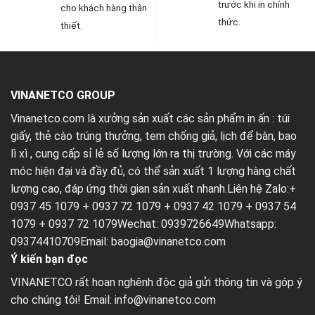
trước khi in chính
cho khách hàng thân
thức.
thiết.
VINANETCO GROUP
Vinanetco.com là xưởng sản xuất các sản phẩm in ấn :
túi
giấy
,
thẻ cào trúng thưởng
,
tem chống giả
,
lịch để bàn
,
bao
lì xì
, cung cấp sỉ lẻ số lượng lớn ra thị trường. Với các máy
móc hiện đại và đầy đủ, có thể sản xuất 1 lượng hàng chất
lượng cao, đáp ứng thời gian sản xuất nhanh.Liên hệ Zalo:+
0937 45 1079 + 0937 72 1079 + 0937 42 1079 + 0937 54
1079 + 0937 72 1079Wechat: 0939726649Whatsapp:
09374410709Email:
baogia@vinanetco.com
Ý kiến bạn đọc
VINANETCO rất hoan nghênh độc giả gửi thông tin và góp ý
cho chúng tôi! Email: info@vinanetco.com