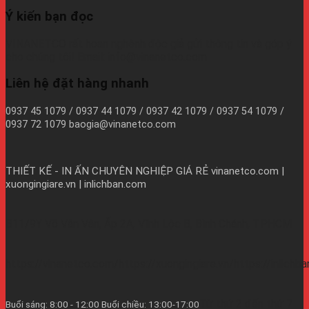
Ý kiến bạn đọc
VINANETCO rất hoan nghênh độc giả gửi thông tin và góp ý
cho chúng tôi! Email: info@vinanetco.com
Liên hệ đặt hàng nhanh
0937 45 1079 / 0937 44 1079 / 0937 42 1079 / 0937 54 1079 /
0937 72 1079 baogia@vinanetco.com
THIẾT KẾ - IN ẤN CHUYÊN NGHIỆP GIÁ RẺ
vinanetco.com |
xuongingiare.vn | inlichban.com
B11/9Y Võ Văn Vân, Ấp 2A, Vĩnh Lộc B, Bình Chánh, TPHCM
https://vinanetco.com/https://xuongingiare.vn/https://inlichb
Từ thứ 2 đến thứ 7
Buổi sáng: 8:00 - 12:00 Buổi chiều: 13:00-17:00