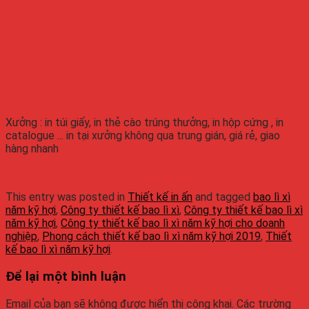
Xưởng : in túi giấy, in thẻ cào trúng thưởng, in hộp cứng , in
catalogue ... in tại xưởng không qua trung gián, giá rẻ, giao
hàng nhanh
This entry was posted in
Thiết kế in ấn
and tagged
bao lì xì
năm kỹ hợi
,
Công ty thiết kế bao lì xì
,
Công ty thiết kế bao lì xì
năm kỹ hợi
,
Công ty thiết kế bao lì xì năm kỹ hợi cho doanh
nghiệp
,
Phong cách thiết kế bao lì xì năm kỹ hợi 2019
,
Thiết
kế bao lì xì năm kỹ hợi
.
Để lại một bình luận
Email của bạn sẽ không được hiển thị công khai.
Các trường