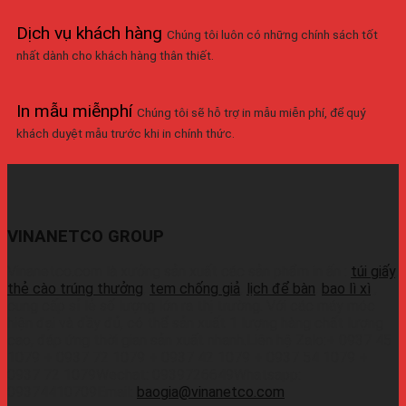
Dịch vụ khách hàng
Chúng tôi luôn có những chính sách tốt
nhất dành cho khách hàng thân thiết.
In mẫu miễnphí
Chúng tôi sẽ hỗ trợ in mẫu miễn phí, để quý
khách duyệt mẫu trước khi in chính thức.
VINANETCO GROUP
Vinanetco.com là xưởng sản xuất các sản phẩm in ấn :
túi giấy
,
thẻ cào trúng thưởng
,
tem chống giả
,
lịch để bàn
,
bao lì xì
,
cung cấp sỉ lẻ số lượng lớn ra thị trường. Với các máy móc
hiện đại và đầy đủ, có thể sản xuất 1 lượng hàng chất lượng
cao, đáp ứng thời gian sản xuất nhanh.Liên hệ Zalo:+ 0937 45
1079 + 0937 72 1079 + 0937 42 1079 + 0937 54 1079 +
0937 72 1079Wechat: 0939726649Whatsapp:
09374410709Email:
baogia@vinanetco.com