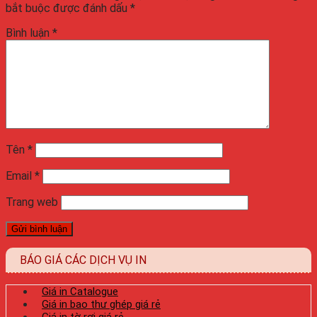
bắt buộc được đánh dấu
*
Bình luận
*
Tên
*
Email
*
Trang web
BÁO GIÁ CÁC DỊCH VỤ IN
Giá in Catalogue
Giá in bao thư ghép giá rẻ
Giá in tờ rơi giá rẻ