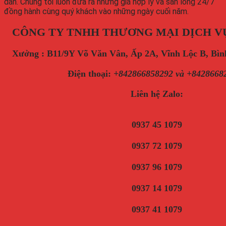
dẫn. Chúng tôi luôn đưa ra những giá hợp lý và sẵn lòng 24/7
đồng hành cùng quý khách vào những ngày cuối năm.
CÔNG TY TNHH THƯƠNG MẠI DỊCH V
Xưởng : B11/9Y Võ Văn Vân, Ấp 2A, Vĩnh Lộc B, B
Điện thoại
:
+842866858292 và +8428668
Liên hệ Zalo:
0937 45 1079
0937 72 1079
0937 96 1079
0937 14 1079
0937 41 1079