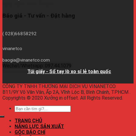
hàng tuần - CN/Lễ Nghĩ.
Báo giá - Tư vấn - Đặt hàng
( 028)66858292
vinanetco
baogia@vinanetco.com
Wechat/Whatsapp: 097.44.1079
Facebook:
Túi giấy - Sổ tay lò xo sỉ lẻ toàn quốc
CÔNG TY TNHH THƯƠNG MẠI DỊCH VỤ VINANETCO
B11/9Y Võ Văn Vân, Ấp 2A, Vĩnh Lộc B, Bình Chánh, TPHCM .
Copyrights © 2020 Xưởng in offset. All Rights Reserved.
TRANG CHỦ
NĂNG LỰC SẢN XUẤT
GÓC BÁO CHÍ