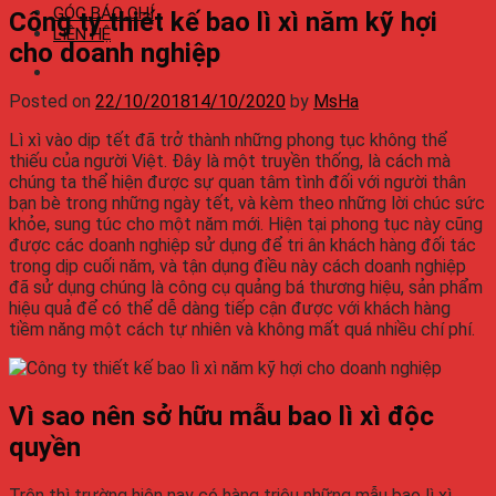
GÓC BÁO CHÍ
Công ty thiết kế bao lì xì năm kỹ hợi
LIÊN HỆ
cho doanh nghiệp
Posted on
22/10/2018
14/10/2020
by
MsHa
Lì xì vào dịp tết đã trở thành những phong tục không thể
thiếu của người Việt. Đây là một truyền thống, là cách mà
chúng ta thể hiện được sự quan tâm tình đối với người thân
bạn bè trong những ngày tết, và kèm theo những lời chúc sức
khỏe, sung túc cho một năm mới. Hiện tại phong tục này cũng
được các doanh nghiệp sử dụng để tri ân khách hàng đối tác
trong dịp cuối năm, và tận dụng điều này cách doanh nghiệp
đã sử dụng chúng là công cụ quảng bá thương hiệu, sản phẩm
hiệu quả để có thể dễ dàng tiếp cận được với khách hàng
tiềm năng một cách tự nhiên và không mất quá nhiều chí phí.
Vì sao nên sở hữu mẫu bao lì xì độc
quyền
Trên thì trường hiện nay có hàng triệu những mẫu bao lì xì