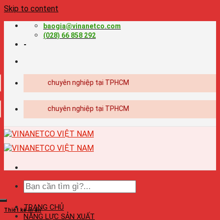
Skip to content
baogia@vinanetco.com
(028) 66 858 292
-
kế - in ấn chuyên nghiệp tại TPHCM
kế - in ấn chuyên nghiệp tại TPHCM
TRANG CHỦ
Thiết kế in ấn
NĂNG LỰC SẢN XUẤT