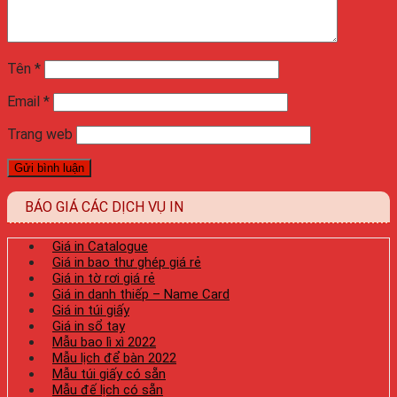
Tên
*
Email
*
Trang web
BÁO GIÁ CÁC DỊCH VỤ IN
Giá in Catalogue
Giá in bao thư ghép giá rẻ
Giá in tờ rơi giá rẻ
Giá in danh thiếp – Name Card
Giá in túi giấy
Giá in sổ tay
Mẫu bao lì xì 2022
Mẫu lịch để bàn 2022
Mẫu túi giấy có sẵn
Mẫu đế lịch có sẵn