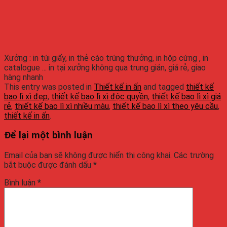
Xưởng : in túi giấy, in thẻ cào trúng thưởng, in hộp cứng , in
catalogue ... in tại xưởng không qua trung gián, giá rẻ, giao
hàng nhanh
This entry was posted in
Thiết kế in ấn
and tagged
thiết kế
bao lì xì đẹp
,
thiết kế bao lì xì độc quyền
,
thiết kế bao lì xì giá
rẻ
,
thiết kế bao lì xì nhiều màu
,
thiết kế bao lì xì theo yêu cầu
,
thiết kế in ấn
.
Để lại một bình luận
Email của bạn sẽ không được hiển thị công khai.
Các trường
bắt buộc được đánh dấu
*
Bình luận
*