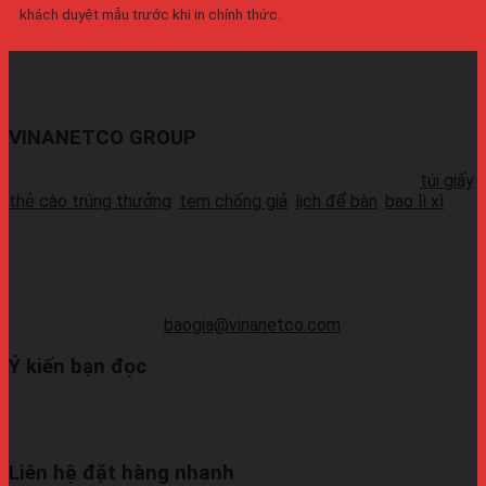
khách duyệt mẫu trước khi in chính thức.
VINANETCO GROUP
Vinanetco.com là xưởng sản xuất các sản phẩm in ấn :
túi giấy
,
thẻ cào trúng thưởng
,
tem chống giả
,
lịch để bàn
,
bao lì xì
,
cung cấp sỉ lẻ số lượng lớn ra thị trường. Với các máy móc
hiện đại và đầy đủ, có thể sản xuất 1 lượng hàng chất lượng
cao, đáp ứng thời gian sản xuất nhanh.Liên hệ Zalo:+ 0937 45
1079 + 0937 72 1079 + 0937 42 1079 + 0937 54 1079 +
0937 72 1079Wechat: 0939726649Whatsapp:
09374410709Email:
baogia@vinanetco.com
Ý kiến bạn đọc
VINANETCO rất hoan nghênh độc giả gửi thông tin và góp ý
cho chúng tôi! Email: info@vinanetco.com
Liên hệ đặt hàng nhanh