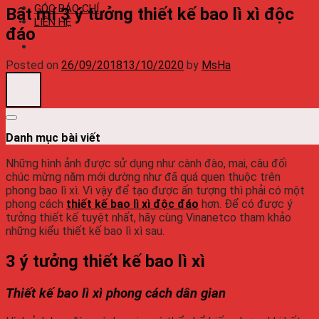
GÓC BÁO CHÍ
Bật mí 3 ý tưởng thiết kế bao lì xì độc
LIÊN HỆ
đáo
Posted on
26/09/2018
13/10/2020
by
MsHa
Danh mục bài viết
Những hình ảnh được sử dụng như cành đào, mai, câu đối
chúc mừng năm mới dường như đã quá quen thuộc trên
phong bao lì xì. Vì vậy để tạo được ấn tượng thì phải có một
phong cách
thiết kế bao lì xì độc đáo
hơn. Để có được ý
tưởng thiết kế tuyệt nhất, hãy cùng Vinanetco tham khảo
những kiểu thiết kế bao lì xì sau.
3 ý tưởng thiết kế bao lì xì
Thiết kế bao lì xì phong cách dân gian