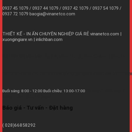
0937 45 1079 / 0937 44 1079 / 0937 42 1079 / 0937 54 1079 /
0937 72 1079 baogia@vinanetco.com
THIẾT KẾ - IN ẤN CHUYÊN NGHIỆP GIÁ RẺ
vinanetco.com |
xuongingiare.vn | inlichban.com
B11/9Y Võ Văn Vân, Ấp 2A, Vĩnh Lộc B, Bình Chánh, TPHCM
https://vinanetco.com/https://xuongingiare.vn/https://inlichb
Từ thứ 2 đến thứ 7
Buổi sáng: 8:00 - 12:00 Buổi chiều: 13:00-17:00
hàng tuần - CN/Lễ Nghĩ.
Báo giá - Tư vấn - Đặt hàng
( 028)66858292