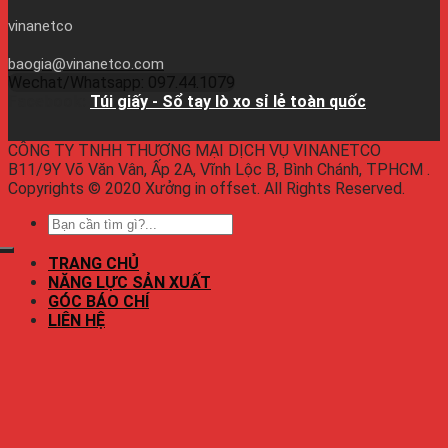
vinanetco
baogia@vinanetco.com
Wechat/Whatsapp: 097.44.1079
Facebook:
Túi giấy - Sổ tay lò xo sỉ lẻ toàn quốc
CÔNG TY TNHH THƯƠNG MẠI DỊCH VỤ VINANETCO
B11/9Y Võ Văn Vân, Ấp 2A, Vĩnh Lộc B, Bình Chánh, TPHCM .
Copyrights © 2020 Xưởng in offset. All Rights Reserved.
TRANG CHỦ
NĂNG LỰC SẢN XUẤT
GÓC BÁO CHÍ
LIÊN HỆ