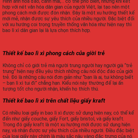
Hình ảnh hoa đào, cành mai,… có thể phổ biến, nhưng khi kết
hợp với nét văn hóa dân gian của người Việt, lại tạo nên một
phong cách mới được đón nhận. Đây là một xu hướng thiết kế
mới mẻ, nhận được sự yêu thích của nhiều người. Đặc biệt đối
với xu hướng coi trọng truyền thống văn hóa như hiện nay thì
bao lì xì dân gian lại là lựa chọn thích hợp.
Thiết kế bao lì xì phong cách của giời trẻ
Không chỉ có giới trẻ mà người trung người hay người già “trẻ
trung” hiện nay đều yêu thích những câu nói độc đáo của giới
trẻ. Đó là những câu nói đơn giản như “bạn là ai, tui không biết
– bạn lì xì tui đi” chẳng hạn. Kiểu nói này thường để lại ấn
tượng tốt cho người nhận, khiến họ thích thú.
Thiết kế bao lì xì trên chất liệu giấy kraft
Có nhiều loại giấy in bao lì xì được sử dụng hiện nay, có thể kể
đến như giấy couche, giấy Fort, giấy bristol, và giấy kraft.
Trong đó giấy kraft là một xu hướng mới được sử dụng hiện
nay, và nhận được sự yêu thích của nhiều người. Điều đặc biệt
của loại giấy này chính là màu sắc nâu vàng đặc trưng của nó.