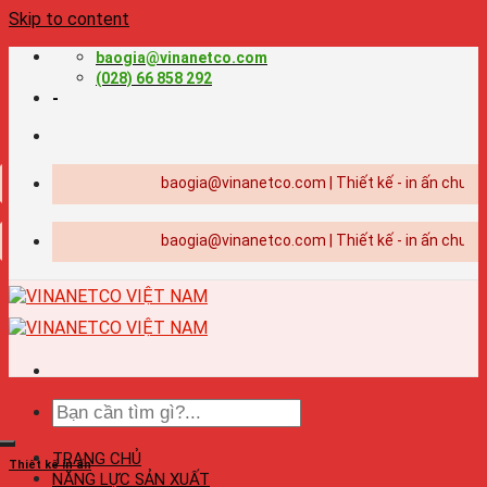
Skip to content
baogia@vinanetco.com
(028) 66 858 292
-
baogia@vinanetco.com | Thiết kế - in ấn chuyên ng
baogia@vinanetco.com | Thiết kế - in ấn chuyên ng
TRANG CHỦ
Thiết kế in ấn
NĂNG LỰC SẢN XUẤT