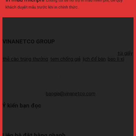
khách duyệt mẫu trước khi in chính thức.
VINANETCO GROUP
Vinanetco.com là xưởng sản xuất các sản phẩm in ấn :
túi giấy
,
thẻ cào trúng thưởng
,
tem chống giả
,
lịch để bàn
,
bao lì xì
,
cung cấp sỉ lẻ số lượng lớn ra thị trường. Với các máy móc
hiện đại và đầy đủ, có thể sản xuất 1 lượng hàng chất lượng
cao, đáp ứng thời gian sản xuất nhanh.Liên hệ Zalo:+ 0937 45
1079 + 0937 72 1079 + 0937 42 1079 + 0937 54 1079 +
0937 72 1079Wechat: 0939726649Whatsapp:
09374410709Email:
baogia@vinanetco.com
Ý kiến bạn đọc
VINANETCO rất hoan nghênh độc giả gửi thông tin và góp ý
cho chúng tôi! Email: info@vinanetco.com
Liên hệ đặt hàng nhanh