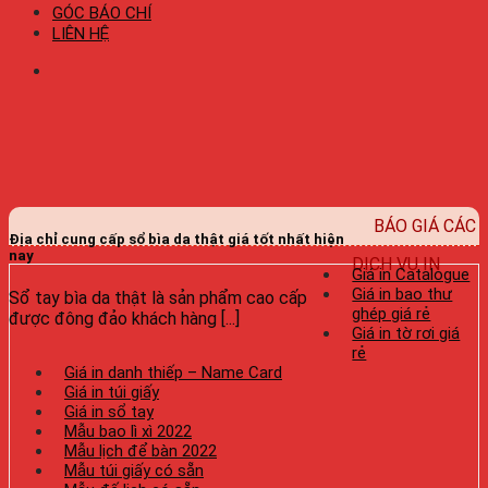
GÓC BÁO CHÍ
LIÊN HỆ
BÁO GIÁ CÁC
Địa chỉ cung cấp sổ bìa da thật giá tốt nhất hiện
nay
DỊCH VỤ IN
Giá in Catalogue
Giá in bao thư
Sổ tay bìa da thật là sản phẩm cao cấp
ghép giá rẻ
được đông đảo khách hàng [...]
Giá in tờ rơi giá
rẻ
Giá in danh thiếp – Name Card
Giá in túi giấy
Giá in sổ tay
Mẫu bao lì xì 2022
Mẫu lịch để bàn 2022
Mẫu túi giấy có sẵn