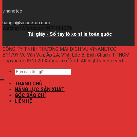
vinanetco
baogia@vinanetco.com
Wechat/Whatsapp: 097.44.1079
Facebook:
Túi giấy - Sổ tay lò xo sỉ lẻ toàn quốc
CÔNG TY TNHH THƯƠNG MẠI DỊCH VỤ VINANETCO
B11/9Y Võ Văn Vân, Ấp 2A, Vĩnh Lộc B, Bình Chánh, TPHCM .
Copyrights © 2020 Xưởng in offset. All Rights Reserved.
TRANG CHỦ
NĂNG LỰC SẢN XUẤT
GÓC BÁO CHÍ
LIÊN HỆ