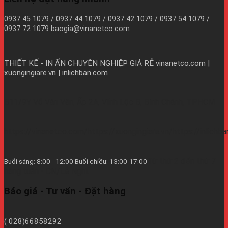
0937 45 1079 / 0937 44 1079 / 0937 42 1079 / 0937 54 1079 /
0937 72 1079 baogia@vinanetco.com
THIẾT KẾ - IN ẤN CHUYÊN NGHIỆP GIÁ RẺ
vinanetco.com |
xuongingiare.vn | inlichban.com
B11/9Y Võ Văn Vân, Ấp 2A, Vĩnh Lộc B, Bình Chánh, TPHCM
https://vinanetco.com/https://xuongingiare.vn/https://inlichb
Từ thứ 2 đến thứ 7
Buổi sáng: 8:00 - 12:00 Buổi chiều: 13:00-17:00
hàng tuần - CN/Lễ Nghĩ.
Báo giá - Tư vấn - Đặt hàng
( 028)66858292