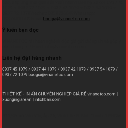
cao, đáp ứng thời gian sản xuất nhanh.Liên hệ Zalo:+ 0937 45
1079 + 0937 72 1079 + 0937 42 1079 + 0937 54 1079 +
0937 72 1079Wechat: 0939726649Whatsapp:
09374410709Email:
baogia@vinanetco.com
Ý kiến bạn đọc
VINANETCO rất hoan nghênh độc giả gửi thông tin và góp ý
cho chúng tôi! Email: info@vinanetco.com
Liên hệ đặt hàng nhanh
0937 45 1079 / 0937 44 1079 / 0937 42 1079 / 0937 54 1079 /
0937 72 1079 baogia@vinanetco.com
THIẾT KẾ - IN ẤN CHUYÊN NGHIỆP GIÁ RẺ
vinanetco.com |
xuongingiare.vn | inlichban.com
B11/9Y Võ Văn Vân, Ấp 2A, Vĩnh Lộc B, Bình Chánh, TPHCM