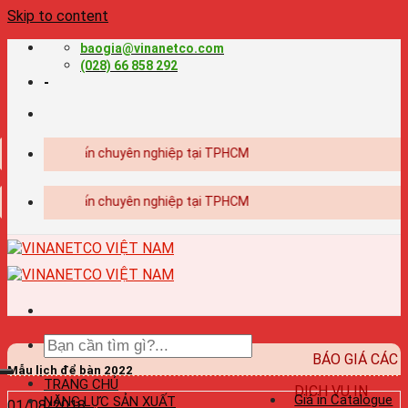
Skip to content
baogia@vinanetco.com
(028) 66 858 292
-
hiết kế - in ấn chuyên nghiệp tại TPHCM
hiết kế - in ấn chuyên nghiệp tại TPHCM
BÁO GIÁ CÁC
Mẫu lịch để bàn 2022
TRANG CHỦ
DỊCH VỤ IN
Giá in Catalogue
NĂNG LỰC SẢN XUẤT
01/08/2018