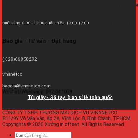
https://vinanetco.com/https://xuongingiare.vn/https://inlichb
Từ thứ 2 đến thứ 7
Buổi sáng: 8:00 - 12:00 Buổi chiều: 13:00-17:00
hàng tuần - CN/Lễ Nghĩ.
Báo giá - Tư vấn - Đặt hàng
( 028)66858292
vinanetco
baogia@vinanetco.com
Wechat/Whatsapp: 097.44.1079
Facebook:
Túi giấy - Sổ tay lò xo sỉ lẻ toàn quốc
CÔNG TY TNHH THƯƠNG MẠI DỊCH VỤ VINANETCO
B11/9Y Võ Văn Vân, Ấp 2A, Vĩnh Lộc B, Bình Chánh, TPHCM .
Copyrights © 2020 Xưởng in offset. All Rights Reserved.