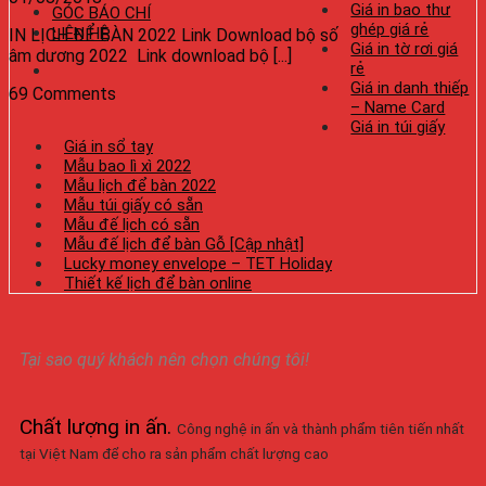
Giá in bao thư
GÓC BÁO CHÍ
ghép giá rẻ
LIÊN HỆ
IN LỊCH ĐỂ BÀN 2022 Link Download bộ số
Giá in tờ rơi giá
âm dương 2022 Link download bộ [...]
rẻ
Giá in danh thiếp
69 Comments
– Name Card
Giá in túi giấy
Giá in sổ tay
Mẫu bao lì xì 2022
Mẫu lịch để bàn 2022
Mẫu túi giấy có sẵn
Mẫu đế lịch có sẵn
Mẫu đế lịch để bàn Gỗ [Cập nhật]
Lucky money envelope – TET Holiday
Thiết kế lịch để bàn online
Tại sao quý khách nên chọn chúng tôi!
Chất lượng in ấn
.
Công nghệ in ấn và thành phẩm tiên tiến nhất
tại Việt Nam để cho ra sản phẩm chất lượng cao