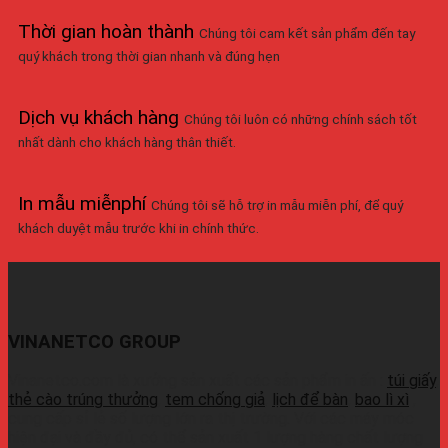
Thời gian hoàn thành
Chúng tôi cam kết sản phẩm đến tay
quý khách trong thời gian nhanh và đúng hẹn
Dịch vụ khách hàng
Chúng tôi luôn có những chính sách tốt
nhất dành cho khách hàng thân thiết.
In mẫu miễnphí
Chúng tôi sẽ hỗ trợ in mẫu miễn phí, để quý
khách duyệt mẫu trước khi in chính thức.
VINANETCO GROUP
Vinanetco.com là xưởng sản xuất các sản phẩm in ấn :
túi giấy
,
thẻ cào trúng thưởng
,
tem chống giả
,
lịch để bàn
,
bao lì xì
,
cung cấp sỉ lẻ số lượng lớn ra thị trường. Với các máy móc
hiện đại và đầy đủ, có thể sản xuất 1 lượng hàng chất lượng