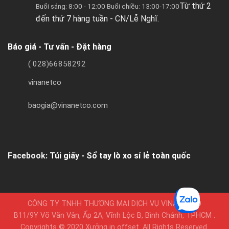
Từ thứ 2
Buổi sáng: 8:00 - 12:00 Buổi chiều: 13:00-17:00
đến thứ 7 hàng tuần - CN/Lễ Nghĩ.
Báo giá - Tư vấn - Đặt hàng
( 028)66858292
vinanetco
baogia@vinanetco.com
Facebook:
Túi giấy - Sổ tay lò xo sỉ lẻ toàn quốc
CÔNG TY TNHH THƯƠNG MẠI DỊCH VỤ VINANETCO
B11/9Y Võ Văn Vân, Ấp 2A, Vĩnh Lộc B, Bình Chánh, TPHCM .
Copyrights © 2020 Xưởng in offset. All Rights Reserved.