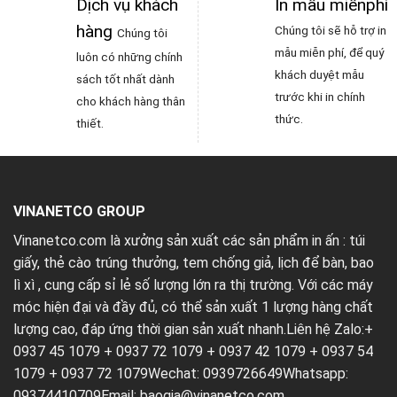
Dịch vụ khách
In mẫu miễnphí
hàng
Chúng tôi sẽ hỗ trợ in
Chúng tôi
mẫu miễn phí, để quý
luôn có những chính
khách duyệt mẫu
sách tốt nhất dành
trước khi in chính
cho khách hàng thân
thức.
thiết.
VINANETCO GROUP
Vinanetco.com là xưởng sản xuất các sản phẩm in ấn :
túi
giấy
,
thẻ cào trúng thưởng
,
tem chống giả
,
lịch để bàn
,
bao
lì xì
, cung cấp sỉ lẻ số lượng lớn ra thị trường. Với các máy
móc hiện đại và đầy đủ, có thể sản xuất 1 lượng hàng chất
lượng cao, đáp ứng thời gian sản xuất nhanh.Liên hệ Zalo:+
0937 45 1079 + 0937 72 1079 + 0937 42 1079 + 0937 54
1079 + 0937 72 1079Wechat: 0939726649Whatsapp:
09374410709Email:
baogia@vinanetco.com