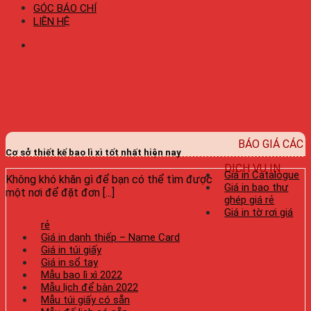
GÓC BÁO CHÍ
LIÊN HỆ
BÁO GIÁ CÁC
Cơ sở thiết kế bao lì xì tốt nhất hiện nay
DỊCH VỤ IN
Giá in Catalogue
Không khó khăn gì để bạn có thể tìm được
Giá in bao thư
một nơi để đặt đơn [...]
ghép giá rẻ
Giá in tờ rơi giá
rẻ
Giá in danh thiếp – Name Card
Giá in túi giấy
Giá in sổ tay
Mẫu bao lì xì 2022
Mẫu lịch để bàn 2022
Mẫu túi giấy có sẵn