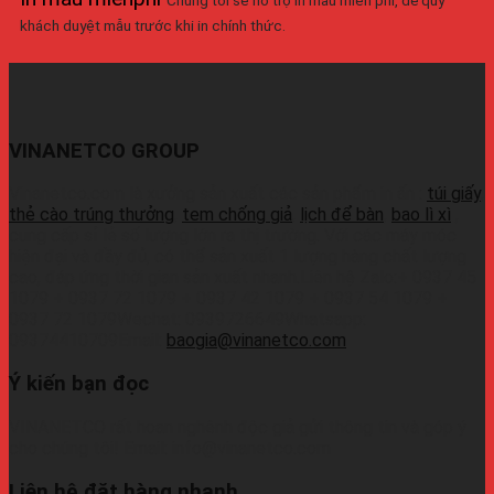
khách duyệt mẫu trước khi in chính thức.
VINANETCO GROUP
Vinanetco.com là xưởng sản xuất các sản phẩm in ấn :
túi giấy
,
thẻ cào trúng thưởng
,
tem chống giả
,
lịch để bàn
,
bao lì xì
,
cung cấp sỉ lẻ số lượng lớn ra thị trường. Với các máy móc
hiện đại và đầy đủ, có thể sản xuất 1 lượng hàng chất lượng
cao, đáp ứng thời gian sản xuất nhanh.Liên hệ Zalo:+ 0937 45
1079 + 0937 72 1079 + 0937 42 1079 + 0937 54 1079 +
0937 72 1079Wechat: 0939726649Whatsapp:
09374410709Email:
baogia@vinanetco.com
Ý kiến bạn đọc
VINANETCO rất hoan nghênh độc giả gửi thông tin và góp ý
cho chúng tôi! Email: info@vinanetco.com
Liên hệ đặt hàng nhanh