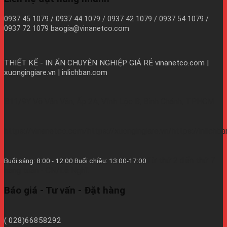
0937 45 1079 / 0937 44 1079 / 0937 42 1079 / 0937 54 1079 /
0937 72 1079 baogia@vinanetco.com
THIẾT KẾ - IN ẤN CHUYÊN NGHIỆP GIÁ RẺ
vinanetco.com |
xuongingiare.vn | inlichban.com
B11/9Y Võ Văn Vân, Ấp 2A, Vĩnh Lộc B, Bình Chánh, TPHCM
https://vinanetco.com/https://xuongingiare.vn/https://inlichb
Từ thứ 2 đến thứ 7
Buổi sáng: 8:00 - 12:00 Buổi chiều: 13:00-17:00
hàng tuần - CN/Lễ Nghĩ.
Báo giá - Tư vấn - Đặt hàng
( 028)66858292