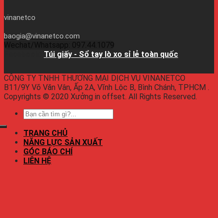
vinanetco
baogia@vinanetco.com
Wechat/Whatsapp: 097.44.1079
Facebook:
Túi giấy - Sổ tay lò xo sỉ lẻ toàn quốc
CÔNG TY TNHH THƯƠNG MẠI DỊCH VỤ VINANETCO
B11/9Y Võ Văn Vân, Ấp 2A, Vĩnh Lộc B, Bình Chánh, TPHCM .
Copyrights © 2020 Xưởng in offset. All Rights Reserved.
TRANG CHỦ
NĂNG LỰC SẢN XUẤT
GÓC BÁO CHÍ
LIÊN HỆ