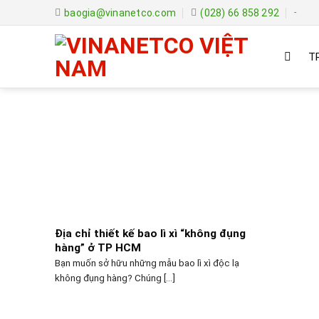
Skip
baogia@vinanetco.com
(028) 66 858 292
-
to
content
T
Địa chỉ thiết kế bao lì xì “không đụng
hàng” ở TP HCM
Bạn muốn sở hữu những mẫu bao lì xì độc lạ
không đụng hàng? Chúng [...]