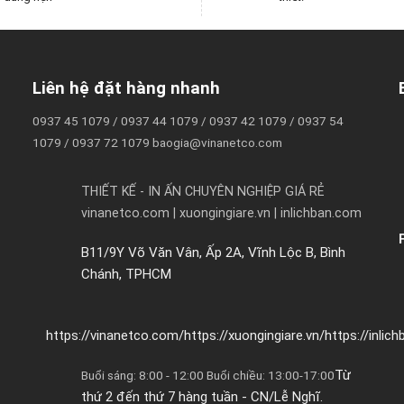
Liên hệ đặt hàng nhanh
0937 45 1079 / 0937 44 1079 / 0937 42 1079 / 0937 54
1079 / 0937 72 1079 baogia@vinanetco.com
THIẾT KẾ - IN ẤN CHUYÊN NGHIỆP GIÁ RẺ
vinanetco.com | xuongingiare.vn | inlichban.com
B11/9Y Võ Văn Vân, Ấp 2A, Vĩnh Lộc B, Bình
Chánh, TPHCM
https://vinanetco.com/https://xuongingiare.vn/https://inlic
Từ
Buổi sáng: 8:00 - 12:00 Buổi chiều: 13:00-17:00
thứ 2 đến thứ 7 hàng tuần - CN/Lễ Nghĩ.