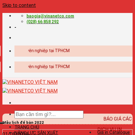
Skip to content
baogia@vinanetco.com
(028) 66 858 292
-
ế - in ấn chuyên nghiệp tại TPHCM
ế - in ấn chuyên nghiệp tại TPHCM
BÁO GIÁ CÁC
Mẫu lịch để bàn 2022
TRANG CHỦ
DỊCH VỤ IN
Giá in Catalogue
NĂNG LỰC SẢN XUẤT
01/08/2018