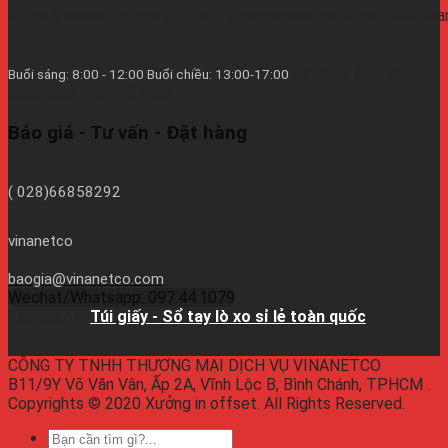
https://vinanetco.com/https://xuongingiare.vn/https://inlichb
Từ thứ 2 đến thứ 7
Buổi sáng: 8:00 - 12:00 Buổi chiều: 13:00-17:00
hàng tuần - CN/Lễ Nghĩ.
Báo giá - Tư vấn - Đặt hàng
( 028)66858292
vinanetco
baogia@vinanetco.com
Wechat/Whatsapp: 097.44.1079
Facebook:
Túi giấy - Sổ tay lò xo sỉ lẻ toàn quốc
CÔNG TY TNHH THƯƠNG MẠI DỊCH VỤ VINANETCO
B11/9Y Võ Văn Vân, Ấp 2A, Vĩnh Lộc B, Bình Chánh, TPHCM .
Copyrights © 2020 Xưởng in offset. All Rights Reserved.