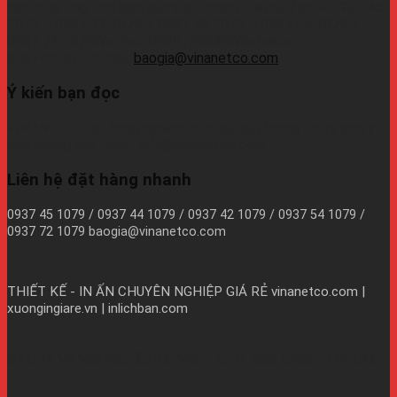
cao, đáp ứng thời gian sản xuất nhanh.Liên hệ Zalo:+ 0937 45
1079 + 0937 72 1079 + 0937 42 1079 + 0937 54 1079 +
0937 72 1079Wechat: 0939726649Whatsapp:
09374410709Email:
baogia@vinanetco.com
Ý kiến bạn đọc
VINANETCO rất hoan nghênh độc giả gửi thông tin và góp ý
cho chúng tôi! Email: info@vinanetco.com
Liên hệ đặt hàng nhanh
0937 45 1079 / 0937 44 1079 / 0937 42 1079 / 0937 54 1079 /
0937 72 1079 baogia@vinanetco.com
THIẾT KẾ - IN ẤN CHUYÊN NGHIỆP GIÁ RẺ
vinanetco.com |
xuongingiare.vn | inlichban.com
B11/9Y Võ Văn Vân, Ấp 2A, Vĩnh Lộc B, Bình Chánh, TPHCM