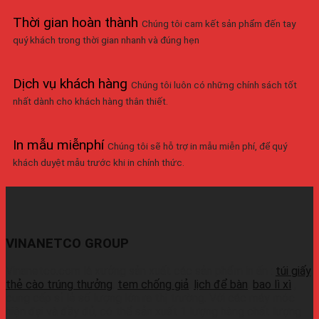
Thời gian hoàn thành
Chúng tôi cam kết sản phẩm đến tay
quý khách trong thời gian nhanh và đúng hẹn
Dịch vụ khách hàng
Chúng tôi luôn có những chính sách tốt
nhất dành cho khách hàng thân thiết.
In mẫu miễnphí
Chúng tôi sẽ hỗ trợ in mẫu miễn phí, để quý
khách duyệt mẫu trước khi in chính thức.
VINANETCO GROUP
Vinanetco.com là xưởng sản xuất các sản phẩm in ấn :
túi giấy
,
thẻ cào trúng thưởng
,
tem chống giả
,
lịch để bàn
,
bao lì xì
,
cung cấp sỉ lẻ số lượng lớn ra thị trường. Với các máy móc
hiện đại và đầy đủ, có thể sản xuất 1 lượng hàng chất lượng