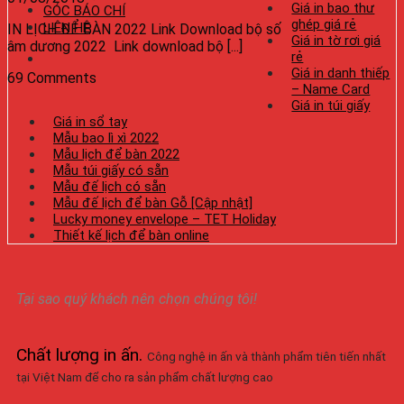
Giá in bao thư
GÓC BÁO CHÍ
ghép giá rẻ
LIÊN HỆ
IN LỊCH ĐỂ BÀN 2022 Link Download bộ số
Giá in tờ rơi giá
âm dương 2022 Link download bộ [...]
rẻ
Giá in danh thiếp
69 Comments
– Name Card
Giá in túi giấy
Giá in sổ tay
Mẫu bao lì xì 2022
Mẫu lịch để bàn 2022
Mẫu túi giấy có sẵn
Mẫu đế lịch có sẵn
Mẫu đế lịch để bàn Gỗ [Cập nhật]
Lucky money envelope – TET Holiday
Thiết kế lịch để bàn online
Tại sao quý khách nên chọn chúng tôi!
Chất lượng in ấn
.
Công nghệ in ấn và thành phẩm tiên tiến nhất
tại Việt Nam để cho ra sản phẩm chất lượng cao