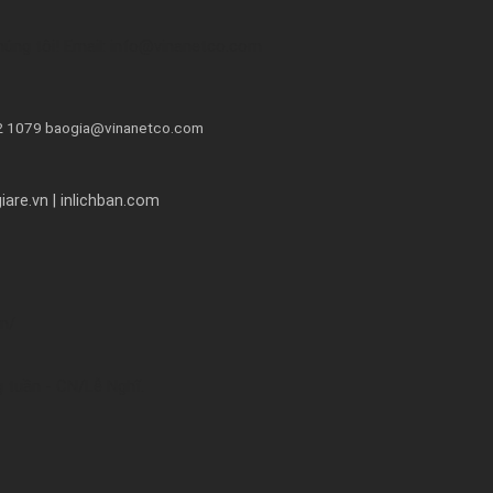
húng tôi! Email: info@vinanetco.com
72 1079 baogia@vinanetco.com
are.vn | inlichban.com
om/
 tuần - CN/Lễ Nghĩ.