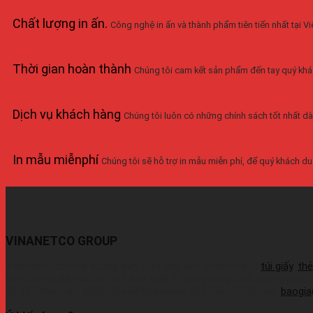
Chất lượng in ấn
.
Công nghệ in ấn và thành phẩm tiên tiến nhất tại 
Thời gian hoàn thành
Chúng tôi cam kết sản phẩm đến tay quý khá
Dịch vụ khách hàng
Chúng tôi luôn có những chính sách tốt nhất dà
In mẫu miễnphí
Chúng tôi sẽ hỗ trợ in mẫu miễn phí, để quý khách duy
VINANETCO GROUP
Vinanetco.com là xưởng sản xuất các sản phẩm in ấn :
túi giấy
,
thẻ
hiện đại và đầy đủ, có thể sản xuất 1 lượng hàng chất lượng cao,
72 1079Wechat: 0939726649Whatsapp: 09374410709Email:
baogi