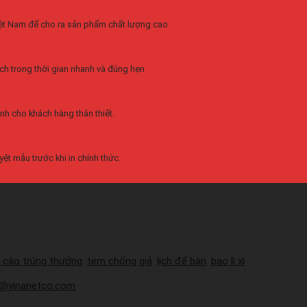
Việt Nam để cho ra sản phẩm chất lượng cao
ch trong thời gian nhanh và đúng hẹn
nh cho khách hàng thân thiết.
ệt mẫu trước khi in chính thức.
 cào trúng thưởng
,
tem chống giả
,
lịch để bàn
,
bao lì xì
, cung cấp sỉ
 đáp ứng thời gian sản xuất nhanh.Liên hệ Zalo:+ 0937 45 1079 + 09
a@vinanetco.com