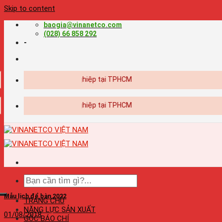
Skip to content
baogia@vinanetco.com
(028) 66 858 292
-
t kế - in ấn chuyên nghiệp tại TPHCM
t kế - in ấn chuyên nghiệp tại TPHCM
Mẫu lịch để bàn 2022
TRANG CHỦ
NĂNG LỰC SẢN XUẤT
01/08/2018
GÓC BÁO CHÍ