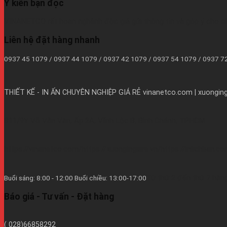
Ý kiến bạn đọc
VINANETCO rất hoan nghênh độc giả gửi thông tin và góp ý cho c
Liên hệ đặt hàng nhanh
0937 45 1079 / 0937 44 1079 / 0937 42 1079 / 0937 54 1079 / 0937 
THIẾT KẾ - IN ẤN CHUYÊN NGHIỆP GIÁ RẺ
vinanetco.com | xuongingi
B11/9Y Võ Văn Vân, Ấp 2A, Vĩnh Lộc B, Bình Chánh, TPHCM
https://vinanetco.com/https://xuongingiare.vn/https://inlichban.c
Từ thứ 2 đến thứ 7 hàng
Buổi sáng: 8:00 - 12:00 Buổi chiều: 13:00-17:00
Báo giá - Tư vấn - Đặt hàng
( 028)66858292