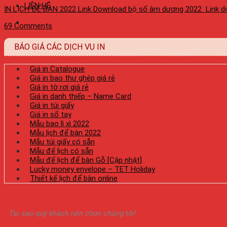
LIÊN HỆ
IN LỊCH ĐỂ BÀN 2022 Link Download bộ số âm dương 2022 Link dow
69 Comments
BÁO GIÁ CÁC DỊCH VỤ IN
Giá in Catalogue
Giá in bao thư ghép giá rẻ
Giá in tờ rơi giá rẻ
Giá in danh thiếp – Name Card
Giá in túi giấy
Giá in sổ tay
Mẫu bao lì xì 2022
Mẫu lịch để bàn 2022
Mẫu túi giấy có sẵn
Mẫu đế lịch có sẵn
Mẫu đế lịch để bàn Gỗ [Cập nhật]
Lucky money envelope – TET Holiday
Thiết kế lịch để bàn online
Tại sao quý khách nên chọn chúng tôi!