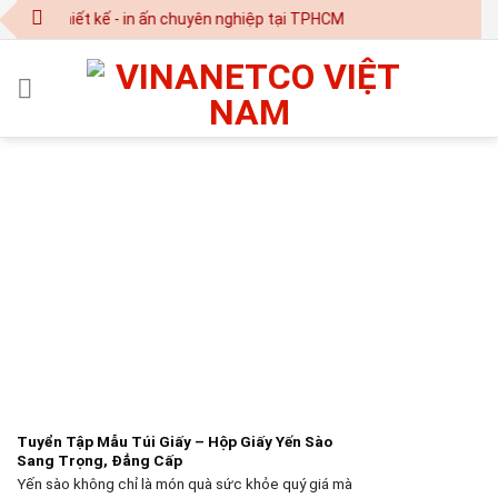
Skip
om | Thiết kế - in ấn chuyên nghiệp tại TPHCM
to
content
Tuyển Tập Mẫu Túi Giấy – Hộp Giấy Yến Sào
Sang Trọng, Đẳng Cấp
Yến sào không chỉ là món quà sức khỏe quý giá mà