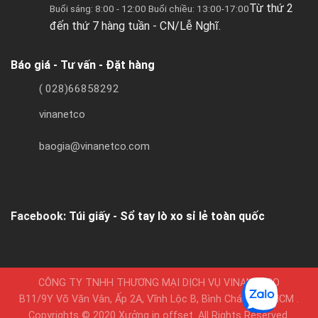
Từ thứ 2
Buổi sáng: 8:00 - 12:00 Buổi chiều: 13:00-17:00
đến thứ 7 hàng tuần - CN/Lễ Nghĩ.
Báo giá - Tư vấn - Đặt hàng
( 028)66858292
vinanetco
baogia@vinanetco.com
Facebook:
Túi giấy - Sổ tay lò xo sỉ lẻ toàn quốc
CÔNG TY TNHH THƯƠNG MẠI DỊCH VỤ VINANETCO
B11/9Y Võ Văn Vân, Ấp 2A, Vĩnh Lộc B, Bình Chánh, TPHCM .
Copyrights © 2020 Xưởng in offset. All Rights Reserved.