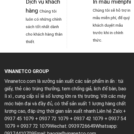
Dịch vụ khách
In mẫu miễnphí
hàng
Chúng tôi sẽ hỗ trợ in
Chúng tôi
mẫu miễn phí, để quý
luôn có những chính
khách duyệt mẫu
sách tốt nhất dành
trước khi in chính
cho khách hàng thân
thức.
thiết.
VINANETCO GROUP
Vinanetco.com là xưởng sản xuất các sản phẩm in ấn :
túi
giấy
,
thẻ cào trúng thưởng
,
tem chống giả
,
lịch để bàn
,
bao
lì xì
, cung cấp sỉ lẻ số lượng lớn ra thị trường. Với các máy
móc hiện đại và đầy đủ, có thể sản xuất 1 lượng hàng chất
lượng cao, đáp ứng thời gian sản xuất nhanh.Liên hệ Zalo:+
0937 45 1079 + 0937 72 1079 + 0937 42 1079 + 0937 54
1079 + 0937 72 1079Wechat: 0939726649Whatsapp:
09374410709Email:
baogia@vinanetco.com