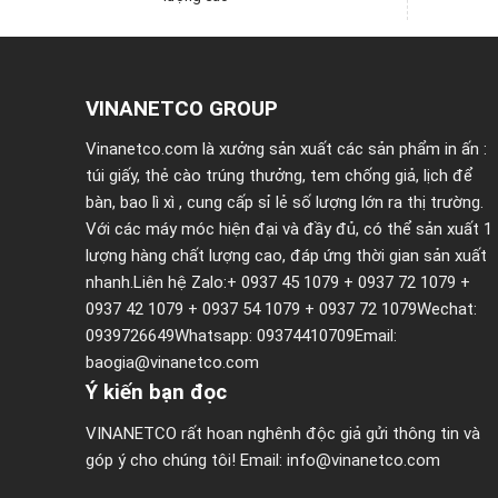
VINANETCO GROUP
Vinanetco.com là xưởng sản xuất các sản phẩm in ấn :
túi giấy
,
thẻ cào trúng thưởng
,
tem chống giả
,
lịch để
bàn
,
bao lì xì
, cung cấp sỉ lẻ số lượng lớn ra thị trường.
Với các máy móc hiện đại và đầy đủ, có thể sản xuất 1
lượng hàng chất lượng cao, đáp ứng thời gian sản xuất
nhanh.Liên hệ Zalo:+ 0937 45 1079 + 0937 72 1079 +
0937 42 1079 + 0937 54 1079 + 0937 72 1079Wechat:
0939726649Whatsapp: 09374410709Email:
baogia@vinanetco.com
Ý kiến bạn đọc
VINANETCO rất hoan nghênh độc giả gửi thông tin và
góp ý cho chúng tôi! Email: info@vinanetco.com