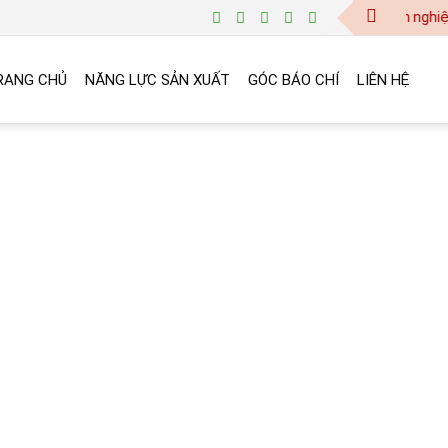
baogia@vinanetco.com | Thiết kế - in ấn chuyên nghiệp 
RANG CHỦ
NĂNG LỰC SẢN XUẤT
GÓC BÁO CHÍ
LIÊN HỆ