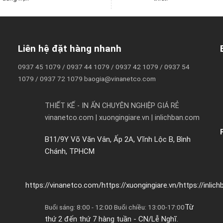
Liên hệ đặt hàng nhanh
0937 45 1079 / 0937 44 1079 / 0937 42 1079 / 0937 54
1079 / 0937 72 1079 baogia@vinanetco.com
THIẾT KẾ - IN ẤN CHUYÊN NGHIỆP GIÁ RẺ
vinanetco.com | xuongingiare.vn | inlichban.com
B11/9Y Võ Văn Vân, Ấp 2A, Vĩnh Lộc B, Bình
Chánh, TPHCM
https://vinanetco.com/https://xuongingiare.vn/https://inlic
Từ
Buổi sáng: 8:00 - 12:00 Buổi chiều: 13:00-17:00
thứ 2 đến thứ 7 hàng tuần - CN/Lễ Nghĩ.