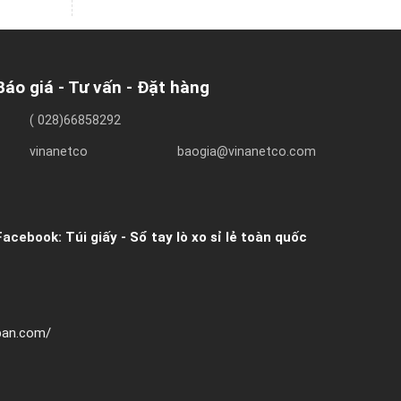
Báo giá - Tư vấn - Đặt hàng
( 028)66858292
vinanetco
baogia@vinanetco.com
Facebook:
Túi giấy - Sổ tay lò xo sỉ lẻ toàn quốc
hban.com/