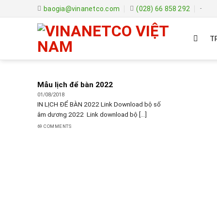
Skip
baogia@vinanetco.com
(028) 66 858 292
-
to
content
T
Mẫu lịch để bàn 2022
01/08/2018
IN LỊCH ĐỂ BÀN 2022 Link Download bộ số
âm dương 2022 Link download bộ [...]
69 COMMENTS