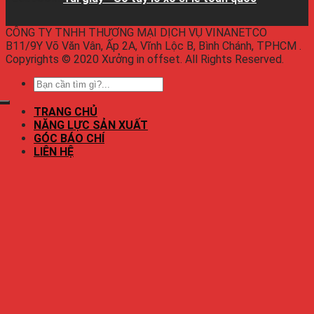
CÔNG TY TNHH THƯƠNG MẠI DỊCH VỤ VINANETCO
B11/9Y Võ Văn Vân, Ấp 2A, Vĩnh Lộc B, Bình Chánh, TPHCM .
Copyrights © 2020 Xưởng in offset. All Rights Reserved.
TRANG CHỦ
NĂNG LỰC SẢN XUẤT
GÓC BÁO CHÍ
LIÊN HỆ