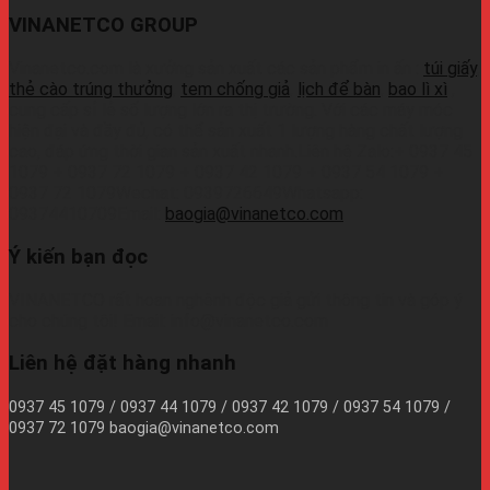
VINANETCO GROUP
Vinanetco.com là xưởng sản xuất các sản phẩm in ấn :
túi giấy
,
thẻ cào trúng thưởng
,
tem chống giả
,
lịch để bàn
,
bao lì xì
,
cung cấp sỉ lẻ số lượng lớn ra thị trường. Với các máy móc
hiện đại và đầy đủ, có thể sản xuất 1 lượng hàng chất lượng
cao, đáp ứng thời gian sản xuất nhanh.Liên hệ Zalo:+ 0937 45
1079 + 0937 72 1079 + 0937 42 1079 + 0937 54 1079 +
0937 72 1079Wechat: 0939726649Whatsapp:
09374410709Email:
baogia@vinanetco.com
Ý kiến bạn đọc
VINANETCO rất hoan nghênh độc giả gửi thông tin và góp ý
cho chúng tôi! Email: info@vinanetco.com
Liên hệ đặt hàng nhanh
0937 45 1079 / 0937 44 1079 / 0937 42 1079 / 0937 54 1079 /
0937 72 1079 baogia@vinanetco.com