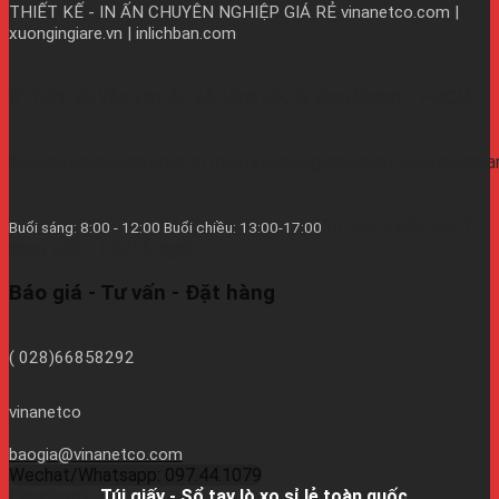
THIẾT KẾ - IN ẤN CHUYÊN NGHIỆP GIÁ RẺ
vinanetco.com |
xuongingiare.vn | inlichban.com
B11/9Y Võ Văn Vân, Ấp 2A, Vĩnh Lộc B, Bình Chánh, TPHCM
https://vinanetco.com/https://xuongingiare.vn/https://inlichb
Từ thứ 2 đến thứ 7
Buổi sáng: 8:00 - 12:00 Buổi chiều: 13:00-17:00
hàng tuần - CN/Lễ Nghĩ.
Báo giá - Tư vấn - Đặt hàng
( 028)66858292
vinanetco
baogia@vinanetco.com
Wechat/Whatsapp: 097.44.1079
Facebook:
Túi giấy - Sổ tay lò xo sỉ lẻ toàn quốc