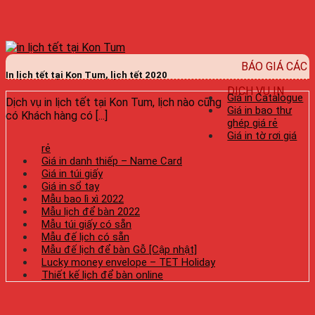
BÁO GIÁ CÁC
In lịch tết tại Kon Tum, lịch tết 2020
DỊCH VỤ IN
Giá in Catalogue
Dịch vụ in lịch tết tại Kon Tum, lịch nào cũng
Giá in bao thư
có Khách hàng có [...]
ghép giá rẻ
Giá in tờ rơi giá
rẻ
Giá in danh thiếp – Name Card
Giá in túi giấy
Giá in sổ tay
Mẫu bao lì xì 2022
Mẫu lịch để bàn 2022
Mẫu túi giấy có sẵn
Mẫu đế lịch có sẵn
Mẫu đế lịch để bàn Gỗ [Cập nhật]
Lucky money envelope – TET Holiday
Thiết kế lịch để bàn online