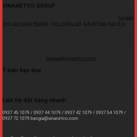
VINANETCO GROUP
Vinanetco.com là xưởng sản xuất các sản phẩm in ấn :
túi giấy
,
thẻ cào trúng thưởng
,
tem chống giả
,
lịch để bàn
,
bao lì xì
,
cung cấp sỉ lẻ số lượng lớn ra thị trường. Với các máy móc
hiện đại và đầy đủ, có thể sản xuất 1 lượng hàng chất lượng
cao, đáp ứng thời gian sản xuất nhanh.Liên hệ Zalo:+ 0937 45
1079 + 0937 72 1079 + 0937 42 1079 + 0937 54 1079 +
0937 72 1079Wechat: 0939726649Whatsapp:
09374410709Email:
baogia@vinanetco.com
Ý kiến bạn đọc
VINANETCO rất hoan nghênh độc giả gửi thông tin và góp ý
cho chúng tôi! Email: info@vinanetco.com
Liên hệ đặt hàng nhanh
0937 45 1079 / 0937 44 1079 / 0937 42 1079 / 0937 54 1079 /
0937 72 1079 baogia@vinanetco.com