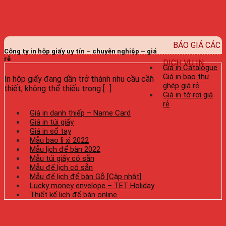
BÁO GIÁ CÁC
Công ty in hộp giấy uy tín – chuyên nghiệp – giá
rẻ
DỊCH VỤ IN
Giá in Catalogue
Giá in bao thư
In hộp giấy đang dần trở thành nhu cầu cần
ghép giá rẻ
thiết, không thể thiếu trong [...]
Giá in tờ rơi giá
rẻ
Giá in danh thiếp – Name Card
Giá in túi giấy
Giá in sổ tay
Mẫu bao lì xì 2022
Mẫu lịch để bàn 2022
Mẫu túi giấy có sẵn
Mẫu đế lịch có sẵn
Mẫu đế lịch để bàn Gỗ [Cập nhật]
Lucky money envelope – TET Holiday
Thiết kế lịch để bàn online